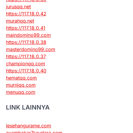
jurusqq.net
https://117.18.0.42
murahqq.net
https://117.18.0.41
maindomino99.com
https://117.18.0.38
masterdomino99.com
https://117.18.0.37
championqq.com
https://117.18.0.40
hematqq.com
murniqq.com
menuqq.com
LINK LAINNYA
lesehangurame.com
ayambakar7saudara.com