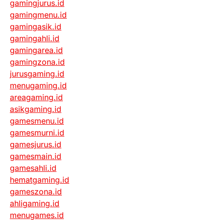
gamingjurus.id
gamingmenu.id
gamingasik.id
gamingahli.id
gamingarea.id
gamingzona.id
jurusgaming.id
menugaming.id
areagaming.id
asikgaming.id
gamesmenu.id
gamesmurni.id
gamesjurus.id
gamesmain.id
gamesahli.id
hematgaming.id
gameszona.id
ahligaming.id
menugames.id