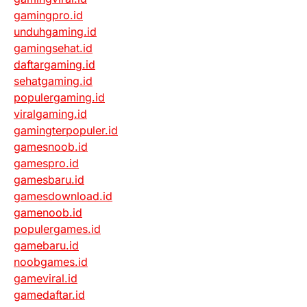
gamingpro.id
unduhgaming.id
gamingsehat.id
daftargaming.id
sehatgaming.id
populergaming.id
viralgaming.id
gamingterpopuler.id
gamesnoob.id
gamespro.id
gamesbaru.id
gamesdownload.id
gamenoob.id
populergames.id
gamebaru.id
noobgames.id
gameviral.id
gamedaftar.id