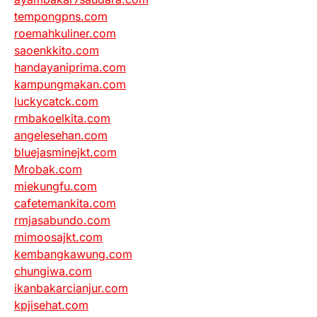
tempongpns.com
roemahkuliner.com
saoenkkito.com
handayaniprima.com
kampungmakan.com
luckycatck.com
rmbakoelkita.com
angelesehan.com
bluejasminejkt.com
Mrobak.com
miekungfu.com
cafetemankita.com
rmjasabundo.com
mimoosajkt.com
kembangkawung.com
chungiwa.com
ikanbakarcianjur.com
kpjisehat.com