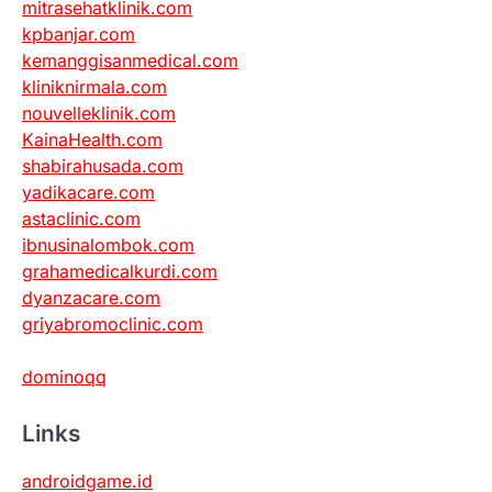
mitrasehatklinik.com
kpbanjar.com
kemanggisanmedical.com
kliniknirmala.com
nouvelleklinik.com
KainaHealth.com
shabirahusada.com
yadikacare.com
astaclinic.com
ibnusinalombok.com
grahamedicalkurdi.com
dyanzacare.com
griyabromoclinic.com
dominoqq
Links
androidgame.id