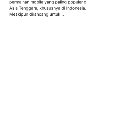
permainan mobile yang paling populer di
Asia Tenggara, khususnya di Indonesia.
Meskipun dirancang untuk…