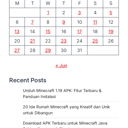
M
T
W
T
F
S
S
1
2
3
4
5
6
7
8
9
10
11
12
13
14
15
16
17
18
19
20
21
22
23
24
25
26
27
28
29
30
31
« Jun
Recent Posts
Unduh Minecraft 1.19 APK: Fitur Terbaru &
Panduan Instalasi
20 Ide Rumah Minecraft yang Kreatif dan Unik
untuk Dibangun
Download APK Terbaru untuk Minecraft Java