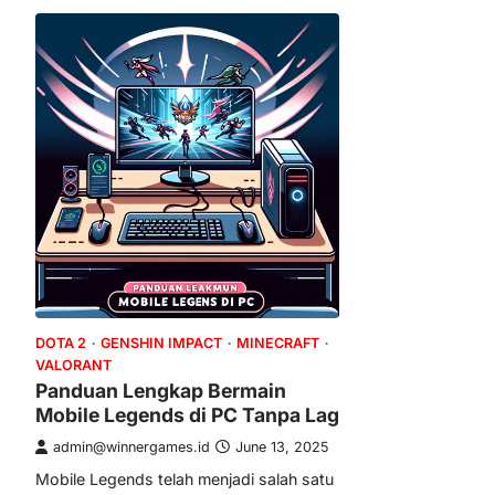
DOTA 2
GENSHIN IMPACT
MINECRAFT
VALORANT
Panduan Lengkap Bermain
Mobile Legends di PC Tanpa Lag
admin@winnergames.id
June 13, 2025
Mobile Legends telah menjadi salah satu