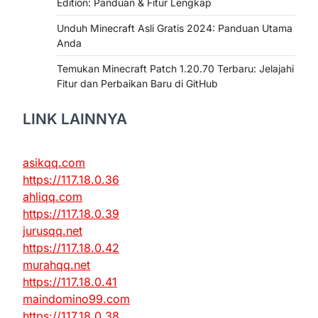
Edition: Panduan & Fitur Lengkap
Unduh Minecraft Asli Gratis 2024: Panduan Utama
Anda
Temukan Minecraft Patch 1.20.70 Terbaru: Jelajahi
Fitur dan Perbaikan Baru di GitHub
LINK LAINNYA
asikqq.com
https://117.18.0.36
ahliqq.com
https://117.18.0.39
jurusqq.net
https://117.18.0.42
murahqq.net
https://117.18.0.41
maindomino99.com
https://117.18.0.38