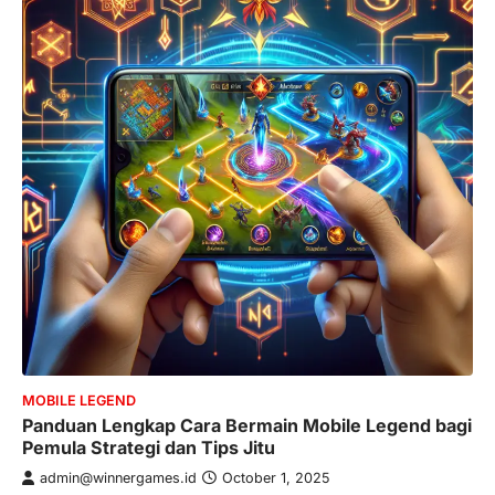
MOBILE LEGEND
Panduan Lengkap Cara Bermain Mobile Legend bagi
Pemula Strategi dan Tips Jitu
admin@winnergames.id
October 1, 2025