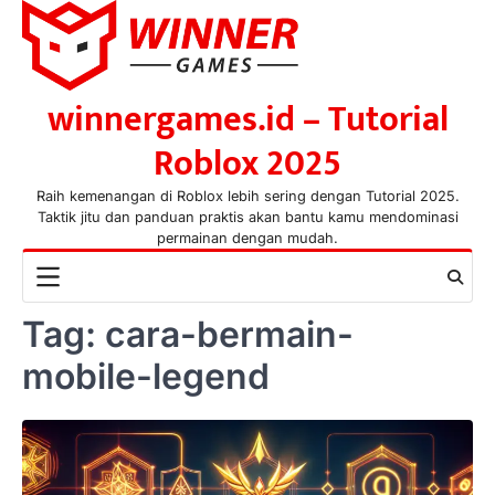
Skip
to
content
winnergames.id – Tutorial
Roblox 2025
Raih kemenangan di Roblox lebih sering dengan Tutorial 2025.
Taktik jitu dan panduan praktis akan bantu kamu mendominasi
permainan dengan mudah.
Tag:
cara-bermain-
mobile-legend