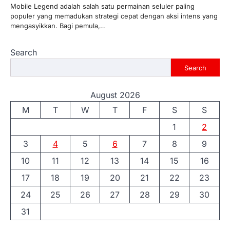
Mobile Legend adalah salah satu permainan seluler paling
populer yang memadukan strategi cepat dengan aksi intens yang
mengasyikkan. Bagi pemula,…
Search
Search
August 2026
M
T
W
T
F
S
S
1
2
3
4
5
6
7
8
9
10
11
12
13
14
15
16
17
18
19
20
21
22
23
24
25
26
27
28
29
30
31