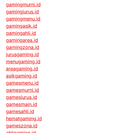
gamingmurni.id
gamingjurus.id
gamingmenu.id
gamingasik.id
gamingahli.id
gamingarea.id
gamingzona.id
jurusgaming.id
menugaming.id
areagaming.id
asikgaming.id
gamesmenu.id
gamesmurni.id
gamesjurus.id
gamesmain.id
gamesahli.id
hematgaming.id
gameszona.id
ahligaming.id