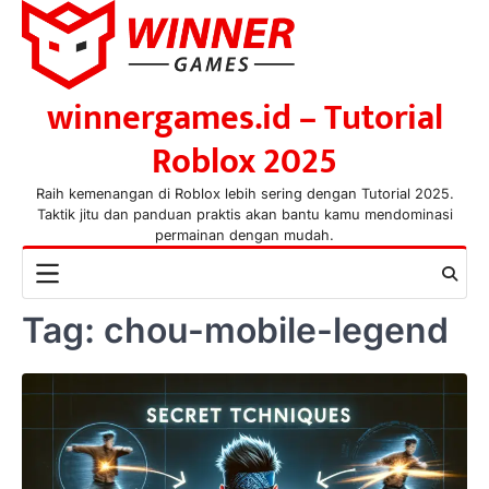
Skip
to
content
winnergames.id – Tutorial
Roblox 2025
Raih kemenangan di Roblox lebih sering dengan Tutorial 2025.
Taktik jitu dan panduan praktis akan bantu kamu mendominasi
permainan dengan mudah.
Tag:
chou-mobile-legend