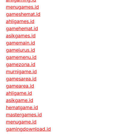
menugames.id
gameshemat.id
ahligames.id
gamehemat.id
asikgames.id
gamemain.id
gamejurus.id
gamemenu.id
gamezona.id
murnigame.id
gamesarea.id
gamearea.id
ahligame.id
asikgame.id
hematgame.id
mastergames.id
menugame.id
gamingdownload.id