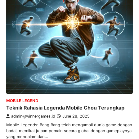
MOBILE LEGEND
Teknik Rahasia Legenda Mobile Chou Terungkap
admin@winnergames.id
June 28, 2025
Mobile Legends: Bang Bang telah mengambil dunia game dengan
badai, memikat jutaan pemain secara global dengan gameplaynya
yang mendalam dan…