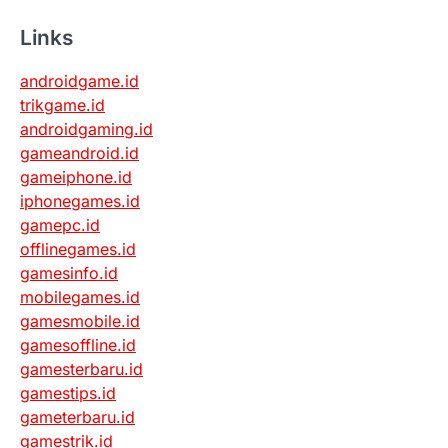
Links
androidgame.id
trikgame.id
androidgaming.id
gameandroid.id
gameiphone.id
iphonegames.id
gamepc.id
offlinegames.id
gamesinfo.id
mobilegames.id
gamesmobile.id
gamesoffline.id
gamesterbaru.id
gamestips.id
gameterbaru.id
gamestrik.id