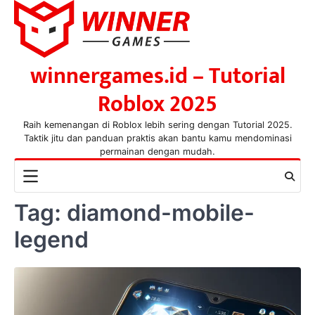
Skip
to
content
winnergames.id – Tutorial
Roblox 2025
Raih kemenangan di Roblox lebih sering dengan Tutorial 2025.
Taktik jitu dan panduan praktis akan bantu kamu mendominasi
permainan dengan mudah.
Tag:
diamond-mobile-
legend