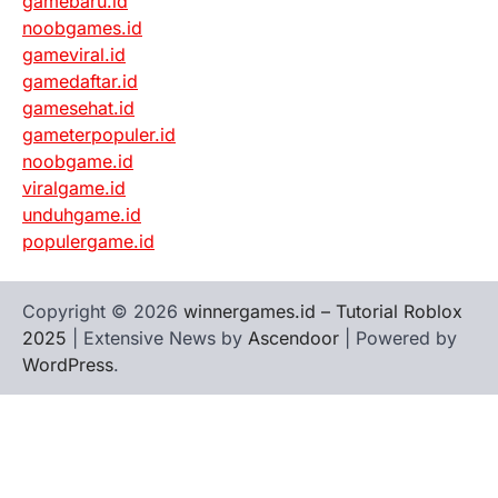
gamebaru.id
noobgames.id
gameviral.id
gamedaftar.id
gamesehat.id
gameterpopuler.id
noobgame.id
viralgame.id
unduhgame.id
populergame.id
Copyright © 2026
winnergames.id – Tutorial Roblox
2025
| Extensive News by
Ascendoor
| Powered by
WordPress
.