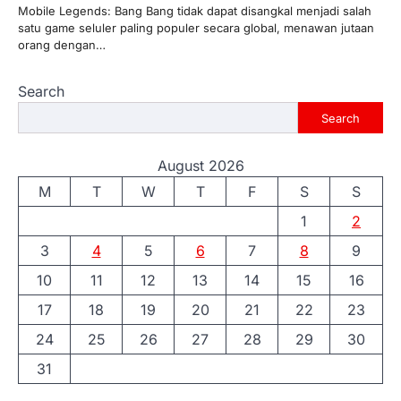
Mobile Legends: Bang Bang tidak dapat disangkal menjadi salah
satu game seluler paling populer secara global, menawan jutaan
orang dengan…
Search
Search
August 2026
M
T
W
T
F
S
S
1
2
3
4
5
6
7
8
9
10
11
12
13
14
15
16
17
18
19
20
21
22
23
24
25
26
27
28
29
30
31