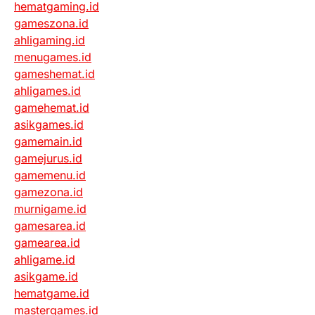
hematgaming.id
gameszona.id
ahligaming.id
menugames.id
gameshemat.id
ahligames.id
gamehemat.id
asikgames.id
gamemain.id
gamejurus.id
gamemenu.id
gamezona.id
murnigame.id
gamesarea.id
gamearea.id
ahligame.id
asikgame.id
hematgame.id
mastergames.id