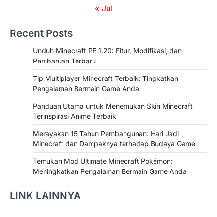
« Jul
Recent Posts
Unduh Minecraft PE 1.20: Fitur, Modifikasi, dan
Pembaruan Terbaru
Tip Multiplayer Minecraft Terbaik: Tingkatkan
Pengalaman Bermain Game Anda
Panduan Utama untuk Menemukan Skin Minecraft
Terinspirasi Anime Terbaik
Merayakan 15 Tahun Pembangunan: Hari Jadi
Minecraft dan Dampaknya terhadap Budaya Game
Temukan Mod Ultimate Minecraft Pokémon:
Meningkatkan Pengalaman Bermain Game Anda
LINK LAINNYA