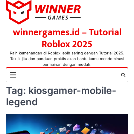
Skip
to
content
winnergames.id – Tutorial
Roblox 2025
Raih kemenangan di Roblox lebih sering dengan Tutorial 2025.
Taktik jitu dan panduan praktis akan bantu kamu mendominasi
permainan dengan mudah.
Tag:
kiosgamer-mobile-
legend