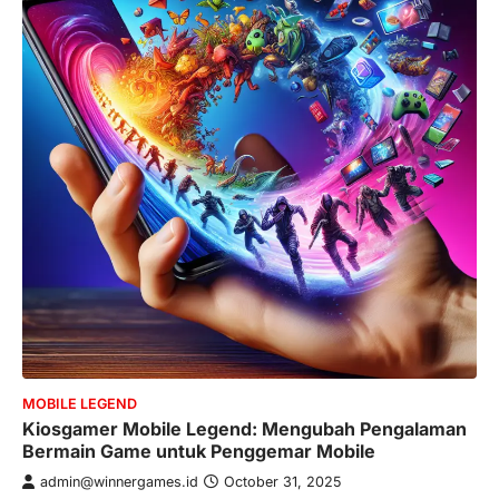
MOBILE LEGEND
Kiosgamer Mobile Legend: Mengubah Pengalaman
Bermain Game untuk Penggemar Mobile
admin@winnergames.id
October 31, 2025