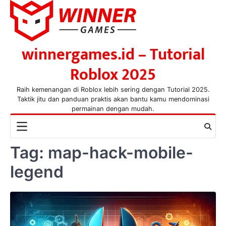
Skip
to
content
winnergames.id – Tutorial
Roblox 2025
Raih kemenangan di Roblox lebih sering dengan Tutorial 2025.
Taktik jitu dan panduan praktis akan bantu kamu mendominasi
permainan dengan mudah.
Tag:
map-hack-mobile-
legend