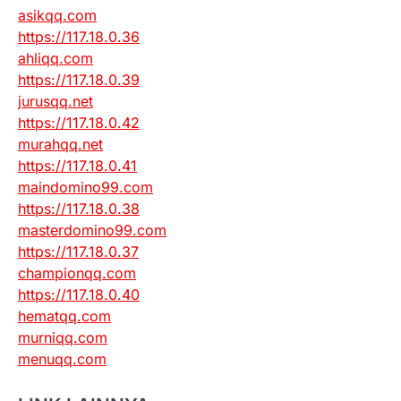
asikqq.com
https://117.18.0.36
ahliqq.com
https://117.18.0.39
jurusqq.net
https://117.18.0.42
murahqq.net
https://117.18.0.41
maindomino99.com
https://117.18.0.38
masterdomino99.com
https://117.18.0.37
championqq.com
https://117.18.0.40
hematqq.com
murniqq.com
menuqq.com