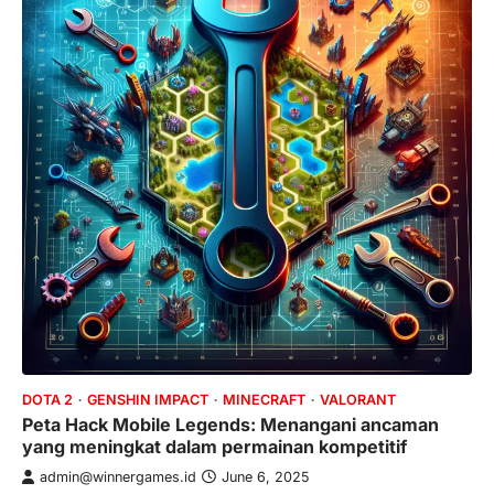
DOTA 2
GENSHIN IMPACT
MINECRAFT
VALORANT
Peta Hack Mobile Legends: Menangani ancaman
yang meningkat dalam permainan kompetitif
admin@winnergames.id
June 6, 2025