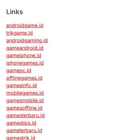
Links
androidgame.id
trikgame.id
androidgaming.id
gameandroid.id
gameiphone.id
iphonegames.id
gamepc.id
offlinegames.id
gamesinfo.id
mobilegames.id
gamesmobile.id
gamesoffline.id
gamesterbaru.id
gamestips.id
gameterbaru.id
gamestrik.id