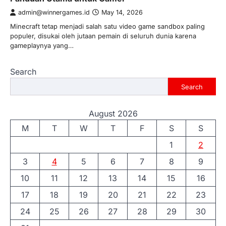
admin@winnergames.id
May 14, 2026
Minecraft tetap menjadi salah satu video game sandbox paling
populer, disukai oleh jutaan pemain di seluruh dunia karena
gameplaynya yang…
Search
Search
August 2026
M
T
W
T
F
S
S
1
2
3
4
5
6
7
8
9
10
11
12
13
14
15
16
17
18
19
20
21
22
23
24
25
26
27
28
29
30