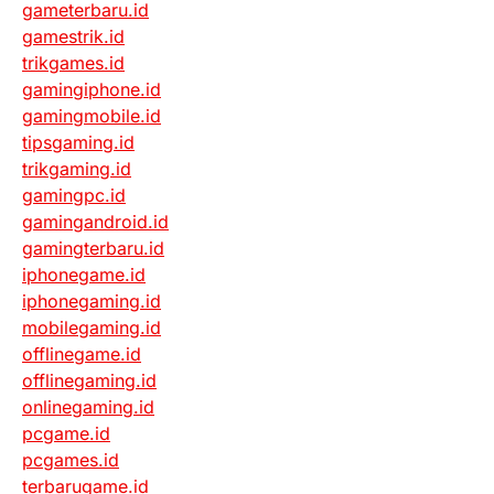
gameterbaru.id
gamestrik.id
trikgames.id
gamingiphone.id
gamingmobile.id
tipsgaming.id
trikgaming.id
gamingpc.id
gamingandroid.id
gamingterbaru.id
iphonegame.id
iphonegaming.id
mobilegaming.id
offlinegame.id
offlinegaming.id
onlinegaming.id
pcgame.id
pcgames.id
terbarugame.id