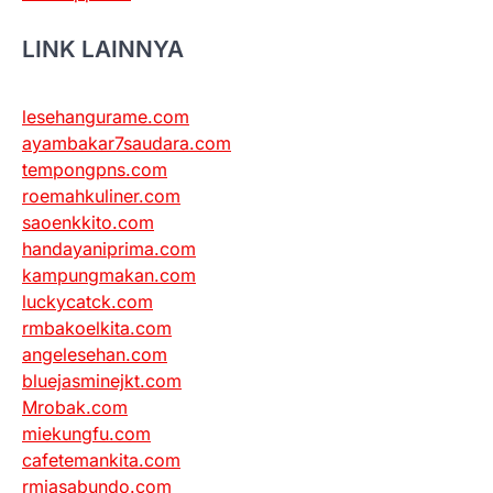
LINK LAINNYA
lesehangurame.com
ayambakar7saudara.com
tempongpns.com
roemahkuliner.com
saoenkkito.com
handayaniprima.com
kampungmakan.com
luckycatck.com
rmbakoelkita.com
angelesehan.com
bluejasminejkt.com
Mrobak.com
miekungfu.com
cafetemankita.com
rmjasabundo.com