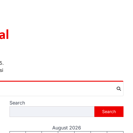
al
5.
si
Search
Search
August 2026