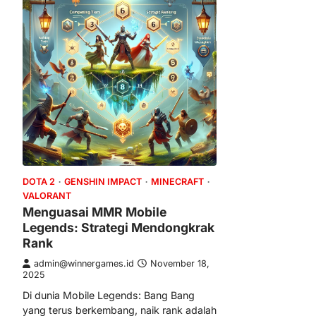
DOTA 2
GENSHIN IMPACT
MINECRAFT
VALORANT
Menguasai MMR Mobile
Legends: Strategi Mendongkrak
Rank
admin@winnergames.id
November 18,
2025
Di dunia Mobile Legends: Bang Bang
yang terus berkembang, naik rank adalah