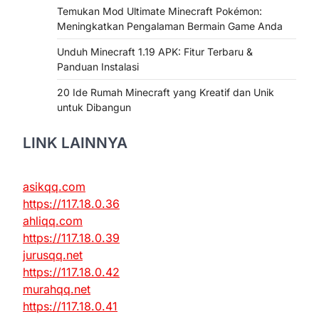
Temukan Mod Ultimate Minecraft Pokémon:
Meningkatkan Pengalaman Bermain Game Anda
Unduh Minecraft 1.19 APK: Fitur Terbaru &
Panduan Instalasi
20 Ide Rumah Minecraft yang Kreatif dan Unik
untuk Dibangun
LINK LAINNYA
asikqq.com
https://117.18.0.36
ahliqq.com
https://117.18.0.39
jurusqq.net
https://117.18.0.42
murahqq.net
https://117.18.0.41