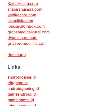
KainaHealth.com
shabirahusada.com
yadikacare.com
astaclinic.com
ibnusinalombok.com
grahamedicalkurdi.com
dyanzacare.com
griyabromoclinic.com
dominoqq
Links
androidgame.id
trikgame.id
androidgaming.id
gameandroid.id
gameiphone.id
iphonegames.id