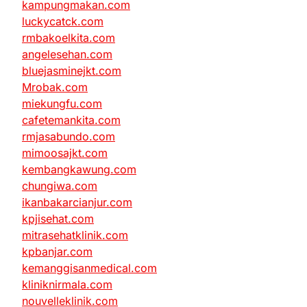
kampungmakan.com
luckycatck.com
rmbakoelkita.com
angelesehan.com
bluejasminejkt.com
Mrobak.com
miekungfu.com
cafetemankita.com
rmjasabundo.com
mimoosajkt.com
kembangkawung.com
chungiwa.com
ikanbakarcianjur.com
kpjisehat.com
mitrasehatklinik.com
kpbanjar.com
kemanggisanmedical.com
kliniknirmala.com
nouvelleklinik.com