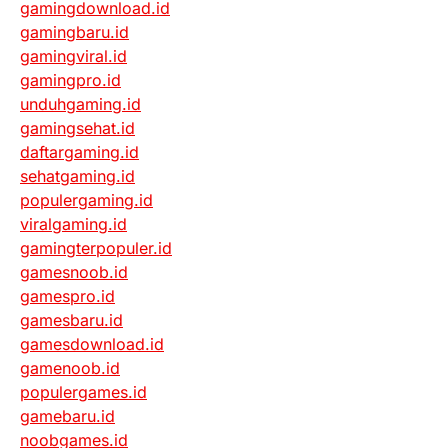
gamingdownload.id
gamingbaru.id
gamingviral.id
gamingpro.id
unduhgaming.id
gamingsehat.id
daftargaming.id
sehatgaming.id
populergaming.id
viralgaming.id
gamingterpopuler.id
gamesnoob.id
gamespro.id
gamesbaru.id
gamesdownload.id
gamenoob.id
populergames.id
gamebaru.id
noobgames.id