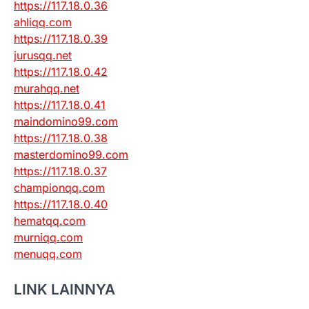
https://117.18.0.36
ahliqq.com
https://117.18.0.39
jurusqq.net
https://117.18.0.42
murahqq.net
https://117.18.0.41
maindomino99.com
https://117.18.0.38
masterdomino99.com
https://117.18.0.37
championqq.com
https://117.18.0.40
hematqq.com
murniqq.com
menuqq.com
LINK LAINNYA