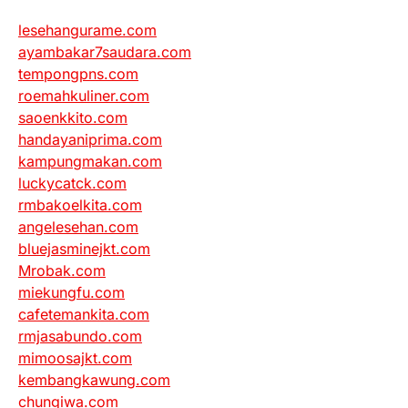
lesehangurame.com
ayambakar7saudara.com
tempongpns.com
roemahkuliner.com
saoenkkito.com
handayaniprima.com
kampungmakan.com
luckycatck.com
rmbakoelkita.com
angelesehan.com
bluejasminejkt.com
Mrobak.com
miekungfu.com
cafetemankita.com
rmjasabundo.com
mimoosajkt.com
kembangkawung.com
chungiwa.com