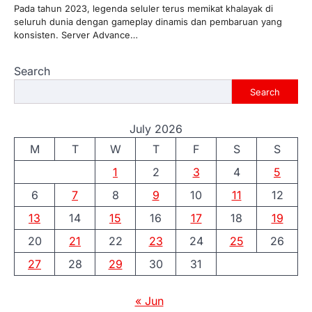
Pada tahun 2023, legenda seluler terus memikat khalayak di
seluruh dunia dengan gameplay dinamis dan pembaruan yang
konsisten. Server Advance…
Search
Search
July 2026
M
T
W
T
F
S
S
1
2
3
4
5
6
7
8
9
10
11
12
13
14
15
16
17
18
19
20
21
22
23
24
25
26
27
28
29
30
31
« Jun