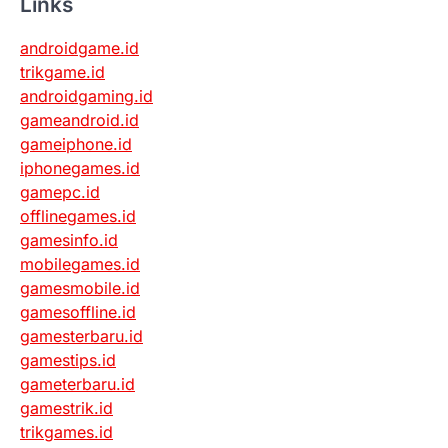
Links
androidgame.id
trikgame.id
androidgaming.id
gameandroid.id
gameiphone.id
iphonegames.id
gamepc.id
offlinegames.id
gamesinfo.id
mobilegames.id
gamesmobile.id
gamesoffline.id
gamesterbaru.id
gamestips.id
gameterbaru.id
gamestrik.id
trikgames.id