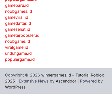
gamebaru.id
noobgames.id
gameviral.id
gamedaftar.id
gamesehat.id
gameterpopuler.id
noobgame.id
viralgame.id
unduhgame.id
populergame.id
Copyright © 2026
winnergames.id – Tutorial Roblox
2025
| Extensive News by
Ascendoor
| Powered by
WordPress
.