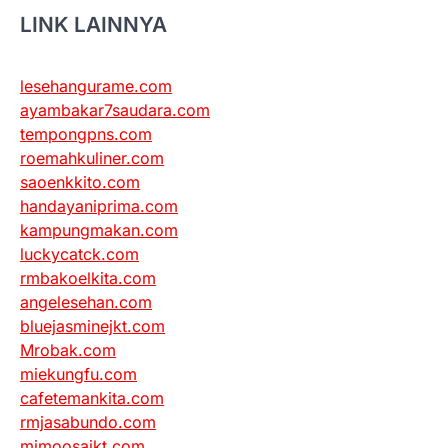
LINK LAINNYA
lesehangurame.com
ayambakar7saudara.com
tempongpns.com
roemahkuliner.com
saoenkkito.com
handayaniprima.com
kampungmakan.com
luckycatck.com
rmbakoelkita.com
angelesehan.com
bluejasminejkt.com
Mrobak.com
miekungfu.com
cafetemankita.com
rmjasabundo.com
mimoosajkt.com