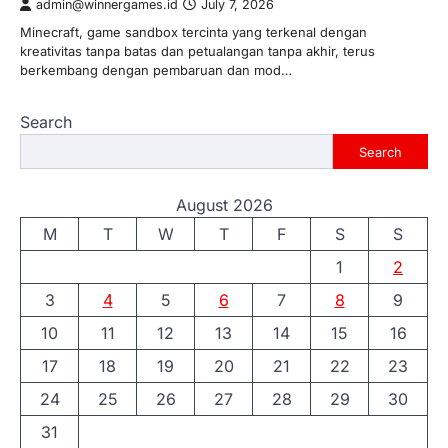
admin@winnergames.id
July 7, 2026
Minecraft, game sandbox tercinta yang terkenal dengan
kreativitas tanpa batas dan petualangan tanpa akhir, terus
berkembang dengan pembaruan dan mod…
Search
Search
August 2026
M
T
W
T
F
S
S
1
2
3
4
5
6
7
8
9
10
11
12
13
14
15
16
17
18
19
20
21
22
23
24
25
26
27
28
29
30
31