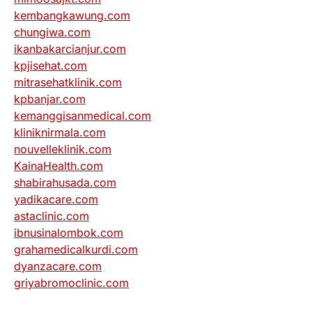
kembangkawung.com
chungiwa.com
ikanbakarcianjur.com
kpjisehat.com
mitrasehatklinik.com
kpbanjar.com
kemanggisanmedical.com
kliniknirmala.com
nouvelleklinik.com
KainaHealth.com
shabirahusada.com
yadikacare.com
astaclinic.com
ibnusinalombok.com
grahamedicalkurdi.com
dyanzacare.com
griyabromoclinic.com