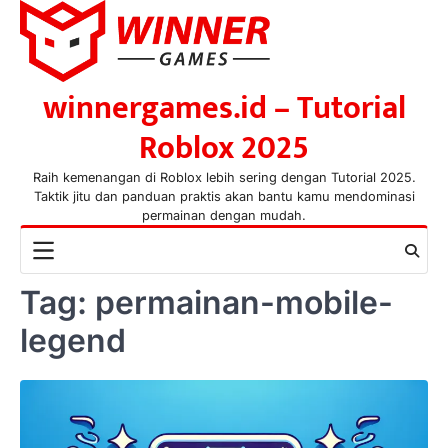
Skip
to
content
winnergames.id – Tutorial
Roblox 2025
Raih kemenangan di Roblox lebih sering dengan Tutorial 2025.
Taktik jitu dan panduan praktis akan bantu kamu mendominasi
permainan dengan mudah.
Tag:
permainan-mobile-
legend