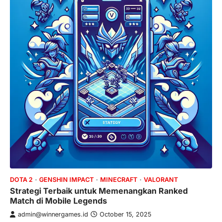
DOTA 2
GENSHIN IMPACT
MINECRAFT
VALORANT
Strategi Terbaik untuk Memenangkan Ranked
Match di Mobile Legends
admin@winnergames.id
October 15, 2025