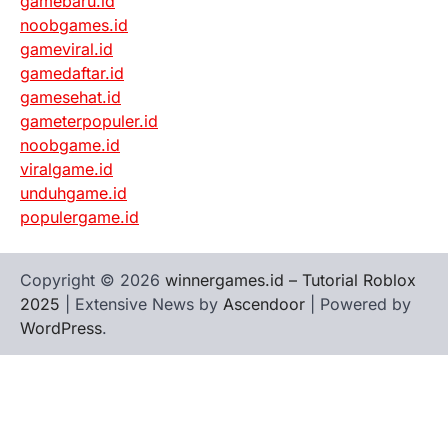
gamebaru.id
noobgames.id
gameviral.id
gamedaftar.id
gamesehat.id
gameterpopuler.id
noobgame.id
viralgame.id
unduhgame.id
populergame.id
Copyright © 2026
winnergames.id – Tutorial Roblox
2025
| Extensive News by
Ascendoor
| Powered by
WordPress
.