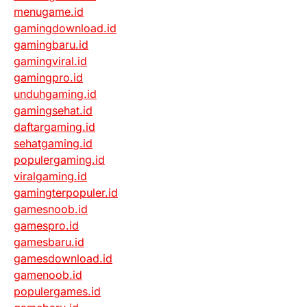
menugame.id
gamingdownload.id
gamingbaru.id
gamingviral.id
gamingpro.id
unduhgaming.id
gamingsehat.id
daftargaming.id
sehatgaming.id
populergaming.id
viralgaming.id
gamingterpopuler.id
gamesnoob.id
gamespro.id
gamesbaru.id
gamesdownload.id
gamenoob.id
populergames.id