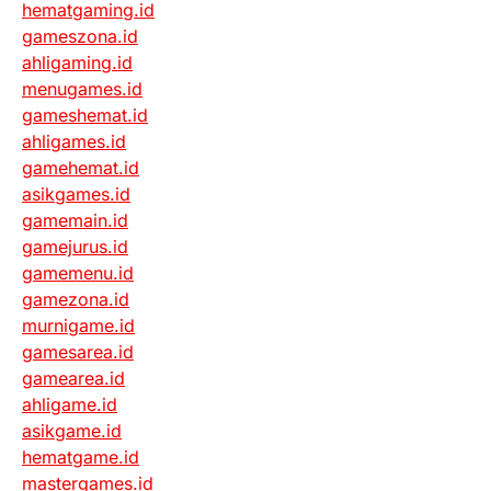
hematgaming.id
gameszona.id
ahligaming.id
menugames.id
gameshemat.id
ahligames.id
gamehemat.id
asikgames.id
gamemain.id
gamejurus.id
gamemenu.id
gamezona.id
murnigame.id
gamesarea.id
gamearea.id
ahligame.id
asikgame.id
hematgame.id
mastergames.id