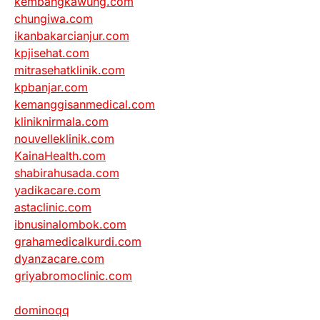
kembangkawung.com
chungiwa.com
ikanbakarcianjur.com
kpjisehat.com
mitrasehatklinik.com
kpbanjar.com
kemanggisanmedical.com
kliniknirmala.com
nouvelleklinik.com
KainaHealth.com
shabirahusada.com
yadikacare.com
astaclinic.com
ibnusinalombok.com
grahamedicalkurdi.com
dyanzacare.com
griyabromoclinic.com
dominoqq