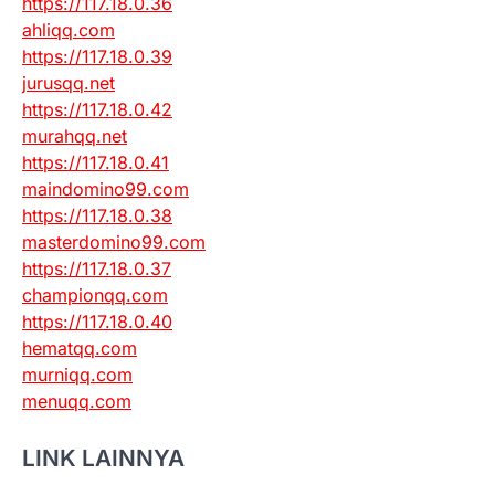
https://117.18.0.36
ahliqq.com
https://117.18.0.39
jurusqq.net
https://117.18.0.42
murahqq.net
https://117.18.0.41
maindomino99.com
https://117.18.0.38
masterdomino99.com
https://117.18.0.37
championqq.com
https://117.18.0.40
hematqq.com
murniqq.com
menuqq.com
LINK LAINNYA