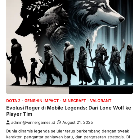
DOTA 2
GENSHIN IMPACT
MINECRAFT
VALORANT
Evolusi Roger di Mobile Legends: Dari Lone Wolf ke
Player Tim
admin@winnergames.id
August 21, 2025
Dunia dinamis legenda seluler terus berkembang dengan tweak
karakter, pengantar pahlawan baru, dan pergeseran strategis. Di