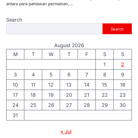
antara para pahlawan permainan,…
Search
Search
August 2026
M
T
W
T
F
S
S
1
2
3
4
5
6
7
8
9
10
11
12
13
14
15
16
17
18
19
20
21
22
23
24
25
26
27
28
29
30
31
« Jul