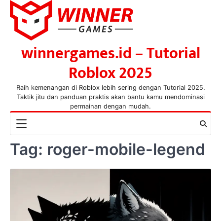
Skip
to
content
winnergames.id – Tutorial
Roblox 2025
Raih kemenangan di Roblox lebih sering dengan Tutorial 2025.
Taktik jitu dan panduan praktis akan bantu kamu mendominasi
permainan dengan mudah.
Tag:
roger-mobile-legend