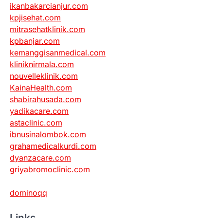
ikanbakarcianjur.com
kpjisehat.com
mitrasehatklinik.com
kpbanjar.com
kemanggisanmedical.com
kliniknirmala.com
nouvelleklinik.com
KainaHealth.com
shabirahusada.com
yadikacare.com
astaclinic.com
ibnusinalombok.com
grahamedicalkurdi.com
dyanzacare.com
griyabromoclinic.com
dominoqq
Links