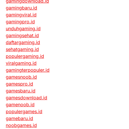
gamingdownload.id
gamingbaru.id
gamingviral.id
gamingpro.id
unduhgaming.id
gamingsehat.id
daftargaming.id
sehatgaming.id
populergaming.id
viralgaming.id
gamingterpopuler.id
gamesnoob.id
gamespro.id
gamesbaru.id
gamesdownload.id
gamenoob.id
populergames.id
gamebaru.id
noobgames.id