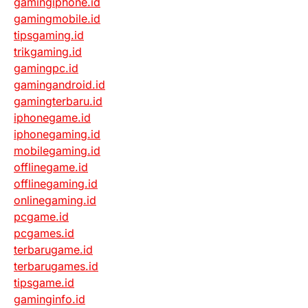
gamingiphone.id
gamingmobile.id
tipsgaming.id
trikgaming.id
gamingpc.id
gamingandroid.id
gamingterbaru.id
iphonegame.id
iphonegaming.id
mobilegaming.id
offlinegame.id
offlinegaming.id
onlinegaming.id
pcgame.id
pcgames.id
terbarugame.id
terbarugames.id
tipsgame.id
gaminginfo.id