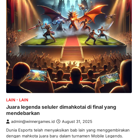
LAIN - LAIN
Juara legenda seluler dimahkotai di final yang
mendebarkan
admin@winnergames.id
August 31, 2025
Dunia Esports telah menyaksikan bab lain yang menggembirakan
dengan mahkota juara baru dalam turnamen Mobile Legends.