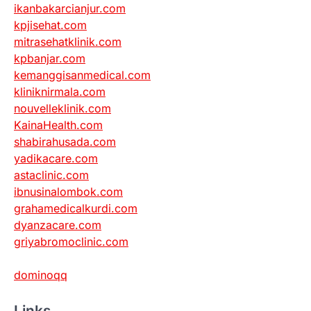
ikanbakarcianjur.com
kpjisehat.com
mitrasehatklinik.com
kpbanjar.com
kemanggisanmedical.com
kliniknirmala.com
nouvelleklinik.com
KainaHealth.com
shabirahusada.com
yadikacare.com
astaclinic.com
ibnusinalombok.com
grahamedicalkurdi.com
dyanzacare.com
griyabromoclinic.com
dominoqq
Links