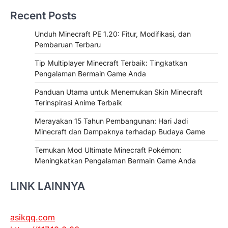
Recent Posts
Unduh Minecraft PE 1.20: Fitur, Modifikasi, dan
Pembaruan Terbaru
Tip Multiplayer Minecraft Terbaik: Tingkatkan
Pengalaman Bermain Game Anda
Panduan Utama untuk Menemukan Skin Minecraft
Terinspirasi Anime Terbaik
Merayakan 15 Tahun Pembangunan: Hari Jadi
Minecraft dan Dampaknya terhadap Budaya Game
Temukan Mod Ultimate Minecraft Pokémon:
Meningkatkan Pengalaman Bermain Game Anda
LINK LAINNYA
asikqq.com