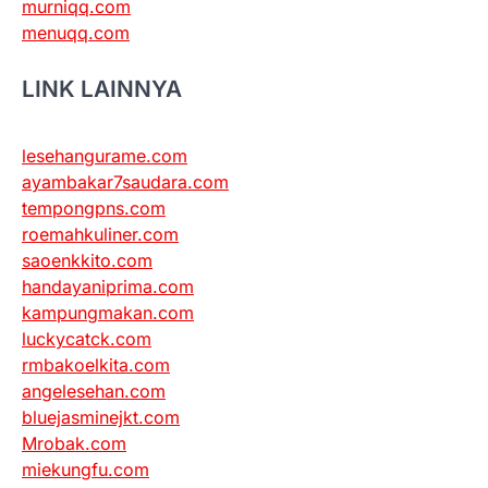
murniqq.com
menuqq.com
LINK LAINNYA
lesehangurame.com
ayambakar7saudara.com
tempongpns.com
roemahkuliner.com
saoenkkito.com
handayaniprima.com
kampungmakan.com
luckycatck.com
rmbakoelkita.com
angelesehan.com
bluejasminejkt.com
Mrobak.com
miekungfu.com