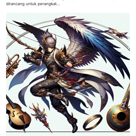
dirancang untuk perangkat…