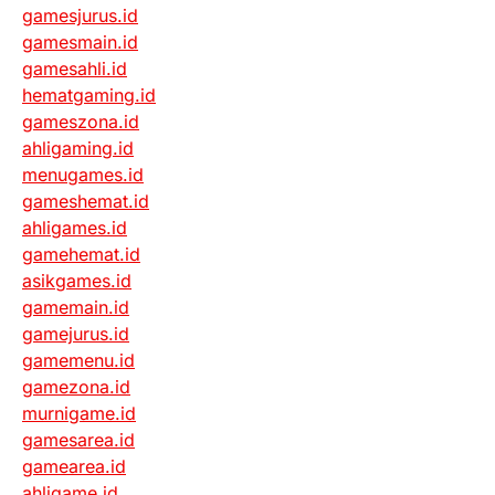
gamesjurus.id
gamesmain.id
gamesahli.id
hematgaming.id
gameszona.id
ahligaming.id
menugames.id
gameshemat.id
ahligames.id
gamehemat.id
asikgames.id
gamemain.id
gamejurus.id
gamemenu.id
gamezona.id
murnigame.id
gamesarea.id
gamearea.id
ahligame.id