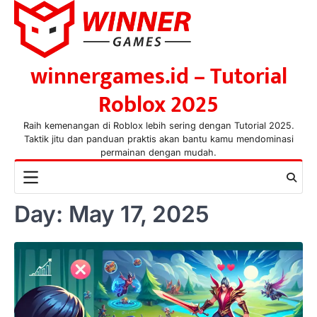
Skip
to
content
winnergames.id – Tutorial
Roblox 2025
Raih kemenangan di Roblox lebih sering dengan Tutorial 2025.
Taktik jitu dan panduan praktis akan bantu kamu mendominasi
permainan dengan mudah.
Day:
May 17, 2025