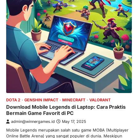
DOTA 2
GENSHIN IMPACT
MINECRAFT
VALORANT
Download Mobile Legends di Laptop: Cara Praktis
Bermain Game Favorit di PC
admin@winnergames.id
May 17, 2025
Mobile Legends merupakan salah satu game MOBA (Multiplayer
Online Battle Arena) yang sangat populer di dunia. Meskipun