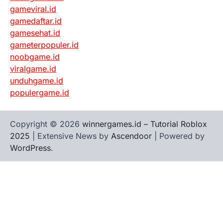
gameviral.id
gamedaftar.id
gamesehat.id
gameterpopuler.id
noobgame.id
viralgame.id
unduhgame.id
populergame.id
Copyright © 2026
winnergames.id – Tutorial Roblox
2025
| Extensive News by
Ascendoor
| Powered by
WordPress
.