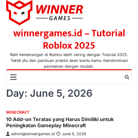
Skip
to
content
winnergames.id – Tutorial
Roblox 2025
Raih kemenangan di Roblox lebih sering dengan Tutorial 2025.
Taktik jitu dan panduan praktis akan bantu kamu mendominasi
permainan dengan mudah.
Day:
June 5, 2026
MINECRAFT
10 Add-on Teratas yang Harus Dimiliki untuk
Peningkatan Gameplay Minecraft
admin@winnergames.id
June 5, 2026