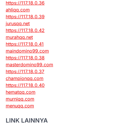
https://117.18.0.36
ahliqq.com
https://117.18.0.39
jurusqq.net
https://117.18.0.42
murahqq.net
https://117.18.0.41
maindomino99.com
https://117.18.0.38
masterdomino99.com
https://117.18.0.37
championqq.com
https://117.18.0.40
hematqq.com
murniqq.com
menuqq.com
LINK LAINNYA