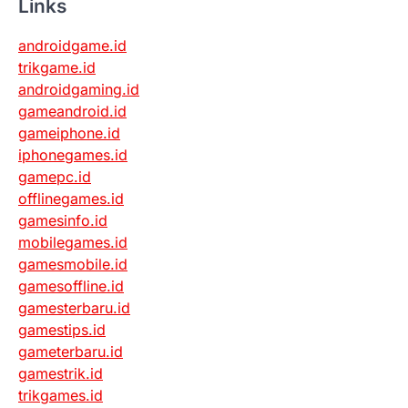
Links
androidgame.id
trikgame.id
androidgaming.id
gameandroid.id
gameiphone.id
iphonegames.id
gamepc.id
offlinegames.id
gamesinfo.id
mobilegames.id
gamesmobile.id
gamesoffline.id
gamesterbaru.id
gamestips.id
gameterbaru.id
gamestrik.id
trikgames.id