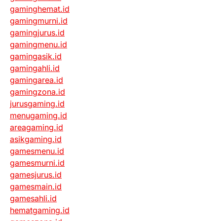
gaminghemat.id
gamingmurni.id
gamingjurus.id
gamingmenu.id
gamingasik.id
gamingahli.id
gamingarea.id
gamingzona.id
jurusgaming.id
menugaming.id
areagaming.id
asikgaming.id
gamesmenu.id
gamesmurni.id
gamesjurus.id
gamesmain.id
gamesahli.id
hematgaming.id