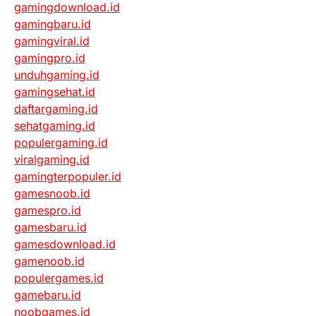
gamingdownload.id
gamingbaru.id
gamingviral.id
gamingpro.id
unduhgaming.id
gamingsehat.id
daftargaming.id
sehatgaming.id
populergaming.id
viralgaming.id
gamingterpopuler.id
gamesnoob.id
gamespro.id
gamesbaru.id
gamesdownload.id
gamenoob.id
populergames.id
gamebaru.id
noobgames.id