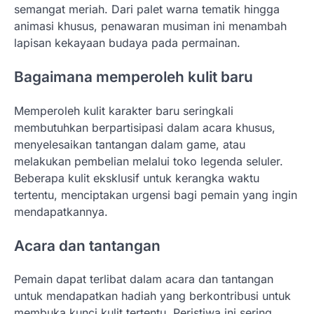
semangat meriah. Dari palet warna tematik hingga
animasi khusus, penawaran musiman ini menambah
lapisan kekayaan budaya pada permainan.
Bagaimana memperoleh kulit baru
Memperoleh kulit karakter baru seringkali
membutuhkan berpartisipasi dalam acara khusus,
menyelesaikan tantangan dalam game, atau
melakukan pembelian melalui toko legenda seluler.
Beberapa kulit eksklusif untuk kerangka waktu
tertentu, menciptakan urgensi bagi pemain yang ingin
mendapatkannya.
Acara dan tantangan
Pemain dapat terlibat dalam acara dan tantangan
untuk mendapatkan hadiah yang berkontribusi untuk
membuka kunci kulit tertentu. Peristiwa ini sering