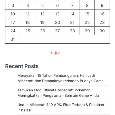
3
4
5
6
7
8
9
10
11
12
13
14
15
16
17
18
19
20
21
22
23
24
25
26
27
28
29
30
31
« Jul
Recent Posts
Merayakan 15 Tahun Pembangunan: Hari Jadi
Minecraft dan Dampaknya terhadap Budaya Game
Temukan Mod Ultimate Minecraft Pokémon:
Meningkatkan Pengalaman Bermain Game Anda
Unduh Minecraft 1.19 APK: Fitur Terbaru & Panduan
Instalasi