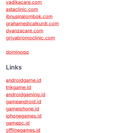
yadikacare.com
astaclinic.com
ibnusinalombok.com
grahamedicalkurdi.com
dyanzacare.com
griyabromoclinic.com
dominoqq
Links
androidgame.id
trikgame.id
androidgaming.id
gameandroid.id
gameiphone.id
iphonegames.id
gamepc.id
offlinegames.id