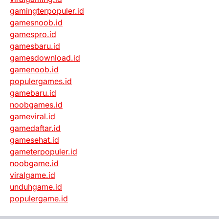
gamingterpopuler.id
gamesnoob.id
gamespro.id
gamesbaru.id
gamesdownload.id
gamenoob.id
populergames.id
gamebaru.id
noobgames.id
gameviral.id
gamedaftar.id
gamesehat.id
gameterpopuler.id
noobgame.id
viralgame.id
unduhgame.id
populergame.id