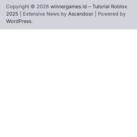
Copyright © 2026
winnergames.id – Tutorial Roblox
2025
| Extensive News by
Ascendoor
| Powered by
WordPress
.