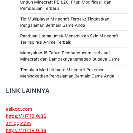
Unduh Minecraft PE 1.20: Fitur, Modifikasi, dan
Pembaruan Terbaru
Tip Multiplayer Minecraft Terbaik: Tingkatkan
Pengalaman Bermain Game Anda
Panduan Utama untuk Menemukan Skin Minecraft
Terinspirasi Anime Terbaik
Merayakan 15 Tahun Pembangunan: Hari Jadi
Minecraft dan Dampaknya terhadap Budaya Game
Temukan Mod Ultimate Minecraft Pokémon:
Meningkatkan Pengalaman Bermain Game Anda
LINK LAINNYA
asikqq.com
https://117.18.0.36
ahliqq.com
https://117.18.0.39