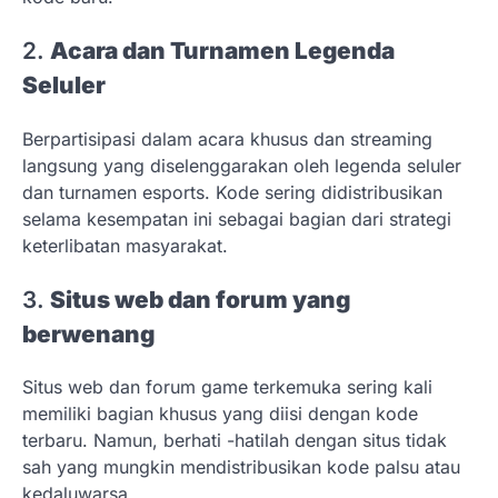
2.
Acara dan Turnamen Legenda
Seluler
Berpartisipasi dalam acara khusus dan streaming
langsung yang diselenggarakan oleh legenda seluler
dan turnamen esports. Kode sering didistribusikan
selama kesempatan ini sebagai bagian dari strategi
keterlibatan masyarakat.
3.
Situs web dan forum yang
berwenang
Situs web dan forum game terkemuka sering kali
memiliki bagian khusus yang diisi dengan kode
terbaru. Namun, berhati -hatilah dengan situs tidak
sah yang mungkin mendistribusikan kode palsu atau
kedaluwarsa.