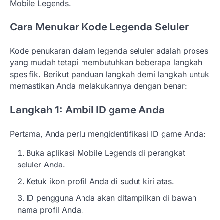
Mobile Legends.
Cara Menukar Kode Legenda Seluler
Kode penukaran dalam legenda seluler adalah proses
yang mudah tetapi membutuhkan beberapa langkah
spesifik. Berikut panduan langkah demi langkah untuk
memastikan Anda melakukannya dengan benar:
Langkah 1: Ambil ID game Anda
Pertama, Anda perlu mengidentifikasi ID game Anda:
Buka aplikasi Mobile Legends di perangkat
seluler Anda.
Ketuk ikon profil Anda di sudut kiri atas.
ID pengguna Anda akan ditampilkan di bawah
nama profil Anda.