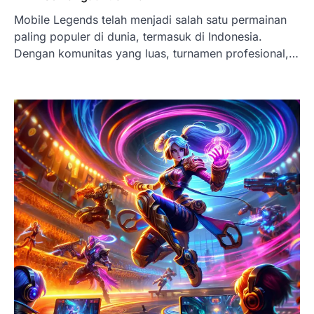
Mobile Legends telah menjadi salah satu permainan
paling populer di dunia, termasuk di Indonesia.
Dengan komunitas yang luas, turnamen profesional,…