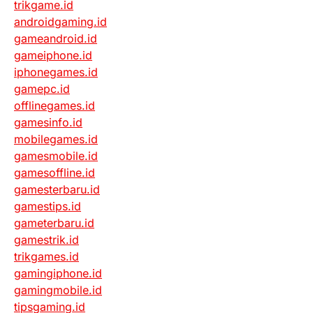
trikgame.id
androidgaming.id
gameandroid.id
gameiphone.id
iphonegames.id
gamepc.id
offlinegames.id
gamesinfo.id
mobilegames.id
gamesmobile.id
gamesoffline.id
gamesterbaru.id
gamestips.id
gameterbaru.id
gamestrik.id
trikgames.id
gamingiphone.id
gamingmobile.id
tipsgaming.id