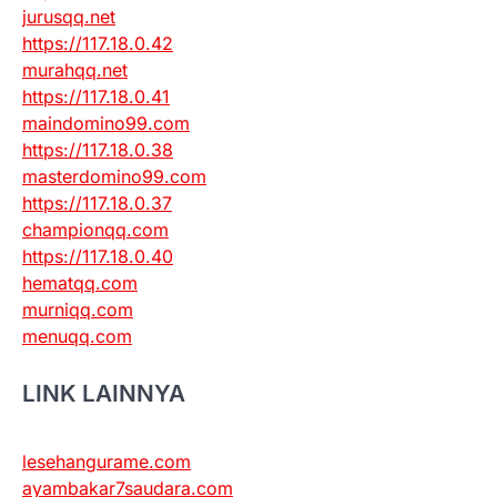
jurusqq.net
https://117.18.0.42
murahqq.net
https://117.18.0.41
maindomino99.com
https://117.18.0.38
masterdomino99.com
https://117.18.0.37
championqq.com
https://117.18.0.40
hematqq.com
murniqq.com
menuqq.com
LINK LAINNYA
lesehangurame.com
ayambakar7saudara.com