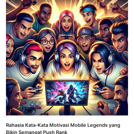
Rahasia Kata-Kata Motivasi Mobile Legends yang
Bikin Semangat Push Rank