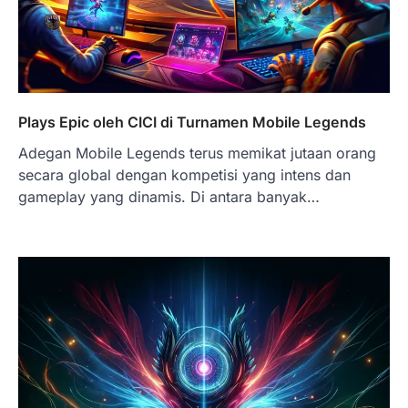
Plays Epic oleh CICI di Turnamen Mobile Legends
Adegan Mobile Legends terus memikat jutaan orang
secara global dengan kompetisi yang intens dan
gameplay yang dinamis. Di antara banyak…