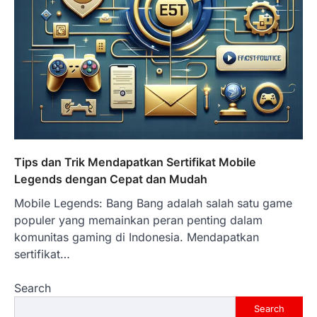
Tips dan Trik Mendapatkan Sertifikat Mobile
Legends dengan Cepat dan Mudah
Mobile Legends: Bang Bang adalah salah satu game
populer yang memainkan peran penting dalam
komunitas gaming di Indonesia. Mendapatkan
sertifikat…
Search
Search