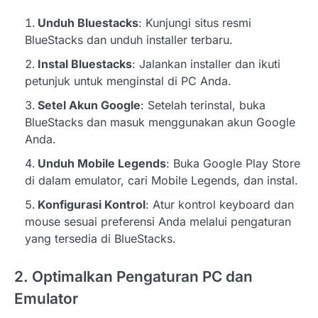
Unduh Bluestacks
: Kunjungi situs resmi
BlueStacks dan unduh installer terbaru.
Instal Bluestacks
: Jalankan installer dan ikuti
petunjuk untuk menginstal di PC Anda.
Setel Akun Google
: Setelah terinstal, buka
BlueStacks dan masuk menggunakan akun Google
Anda.
Unduh Mobile Legends
: Buka Google Play Store
di dalam emulator, cari Mobile Legends, dan instal.
Konfigurasi Kontrol
: Atur kontrol keyboard dan
mouse sesuai preferensi Anda melalui pengaturan
yang tersedia di BlueStacks.
2. Optimalkan Pengaturan PC dan
Emulator