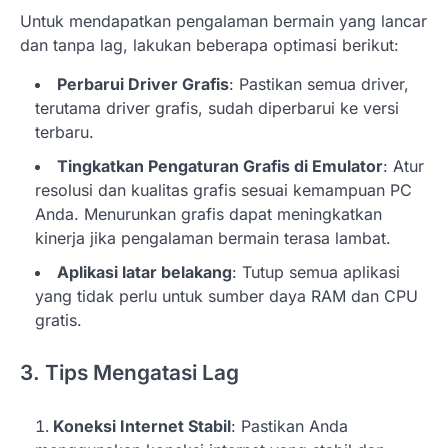
Untuk mendapatkan pengalaman bermain yang lancar
dan tanpa lag, lakukan beberapa optimasi berikut:
Perbarui Driver Grafis
: Pastikan semua driver,
terutama driver grafis, sudah diperbarui ke versi
terbaru.
Tingkatkan Pengaturan Grafis di Emulator
: Atur
resolusi dan kualitas grafis sesuai kemampuan PC
Anda. Menurunkan grafis dapat meningkatkan
kinerja jika pengalaman bermain terasa lambat.
Aplikasi latar belakang
: Tutup semua aplikasi
yang tidak perlu untuk sumber daya RAM dan CPU
gratis.
3. Tips Mengatasi Lag
Koneksi Internet Stabil
: Pastikan Anda