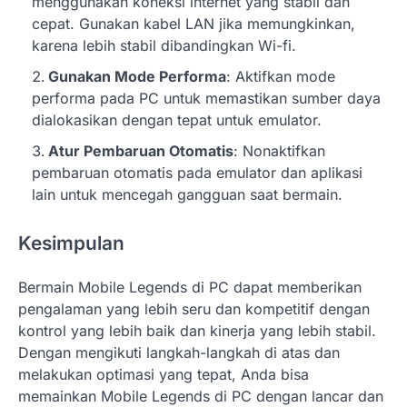
menggunakan koneksi internet yang stabil dan
cepat. Gunakan kabel LAN jika memungkinkan,
karena lebih stabil dibandingkan Wi-fi.
Gunakan Mode Performa
: Aktifkan mode
performa pada PC untuk memastikan sumber daya
dialokasikan dengan tepat untuk emulator.
Atur Pembaruan Otomatis
: Nonaktifkan
pembaruan otomatis pada emulator dan aplikasi
lain untuk mencegah gangguan saat bermain.
Kesimpulan
Bermain Mobile Legends di PC dapat memberikan
pengalaman yang lebih seru dan kompetitif dengan
kontrol yang lebih baik dan kinerja yang lebih stabil.
Dengan mengikuti langkah-langkah di atas dan
melakukan optimasi yang tepat, Anda bisa
memainkan Mobile Legends di PC dengan lancar dan