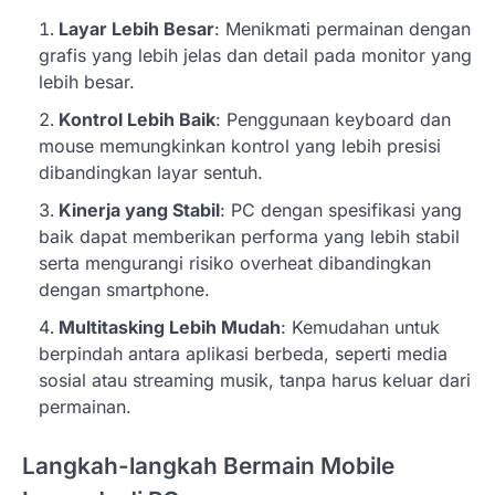
Layar Lebih Besar
: Menikmati permainan dengan
grafis yang lebih jelas dan detail pada monitor yang
lebih besar.
Kontrol Lebih Baik
: Penggunaan keyboard dan
mouse memungkinkan kontrol yang lebih presisi
dibandingkan layar sentuh.
Kinerja yang Stabil
: PC dengan spesifikasi yang
baik dapat memberikan performa yang lebih stabil
serta mengurangi risiko overheat dibandingkan
dengan smartphone.
Multitasking Lebih Mudah
: Kemudahan untuk
berpindah antara aplikasi berbeda, seperti media
sosial atau streaming musik, tanpa harus keluar dari
permainan.
Langkah-langkah Bermain Mobile