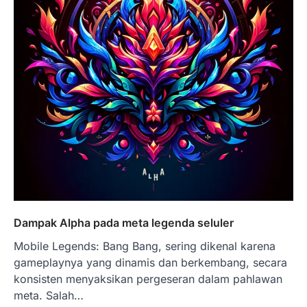
Dampak Alpha pada meta legenda seluler
Mobile Legends: Bang Bang, sering dikenal karena
gameplaynya yang dinamis dan berkembang, secara
konsisten menyaksikan pergeseran dalam pahlawan
meta. Salah…