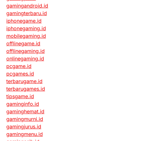
gamingandroid.id
gamingterbaru.id
iphonegame.id
iphonegaming.id
mobilegaming.id
offlinegame.id
offlinegaming.id
onlinegaming.id
pcgame.id
pcgames.id
terbarugame.id
terbarugames.id
tipsgame.id
gaminginfo.id
gaminghemat.id
gamingmurni.id
gamingjurus.id
gamingmenu.id