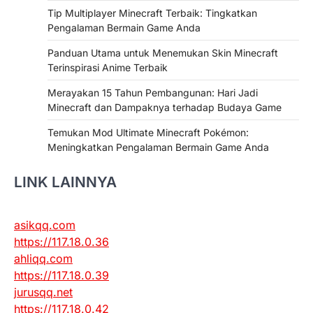
Tip Multiplayer Minecraft Terbaik: Tingkatkan
Pengalaman Bermain Game Anda
Panduan Utama untuk Menemukan Skin Minecraft
Terinspirasi Anime Terbaik
Merayakan 15 Tahun Pembangunan: Hari Jadi
Minecraft dan Dampaknya terhadap Budaya Game
Temukan Mod Ultimate Minecraft Pokémon:
Meningkatkan Pengalaman Bermain Game Anda
LINK LAINNYA
asikqq.com
https://117.18.0.36
ahliqq.com
https://117.18.0.39
jurusqq.net
https://117.18.0.42