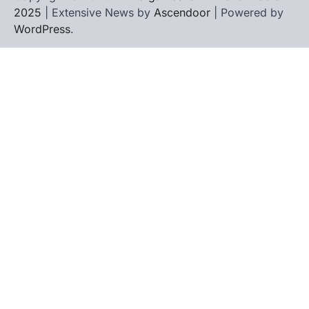
2025
| Extensive News by
Ascendoor
| Powered by
WordPress
.