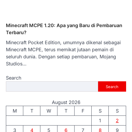
Minecraft MCPE 1.20: Apa yang Baru di Pembaruan
Terbaru?
Minecraft Pocket Edition, umumnya dikenal sebagai
Minecraft MCPE, terus memikat jutaan pemain di
seluruh dunia. Dengan setiap pembaruan, Mojang
Studios…
Search
Search
August 2026
M
T
W
T
F
S
S
1
2
3
4
5
6
7
8
9