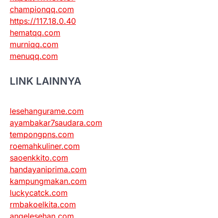
championqq.com
https://117.18.0.40
hematqq.com
murniqq.com
menuqq.com
LINK LAINNYA
lesehangurame.com
ayambakar7saudara.com
tempongpns.com
roemahkuliner.com
saoenkkito.com
handayaniprima.com
kampungmakan.com
luckycatck.com
rmbakoelkita.com
angelesehan.com