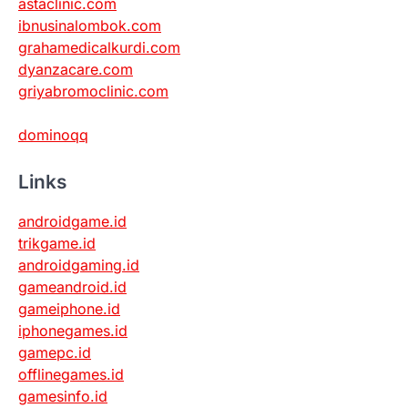
astaclinic.com
ibnusinalombok.com
grahamedicalkurdi.com
dyanzacare.com
griyabromoclinic.com
dominoqq
Links
androidgame.id
trikgame.id
androidgaming.id
gameandroid.id
gameiphone.id
iphonegames.id
gamepc.id
offlinegames.id
gamesinfo.id