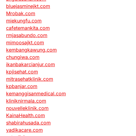
bluejasminejkt.com
Mrobak.com
miekungfu.com
cafetemankita.com
rmjasabundo.com
mimoosajkt.com
kembangkawung.com
chungiwa.com
ikanbakarcianjur.com
kpjisehat.com
mitrasehatklinik.com
kpbanjar.com
kemanggisanmedical.com
kliniknirmala.com
nouvelleklinik.com
KainaHealth.com
shabirahusada.com
yadikacare.com