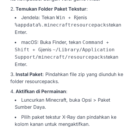
Temukan Folder Paket Tekstur
:
Jendela: Tekan
jenis
Win + R
tekan
%appdata%.minecraftresourcepacks
Enter.
macOS: Buka Finder, tekan
Command +
jenis
Shift + G
~/Library/Application
tekan
Support/minecraft/resourcepacks
Enter.
Instal Paket
: Pindahkan file zip yang diunduh ke
folder resourcepacks.
Aktifkan di Permainan
:
Luncurkan Minecraft, buka Opsi > Paket
Sumber Daya.
Pilih paket tekstur X-Ray dan pindahkan ke
kolom kanan untuk mengaktifkan.