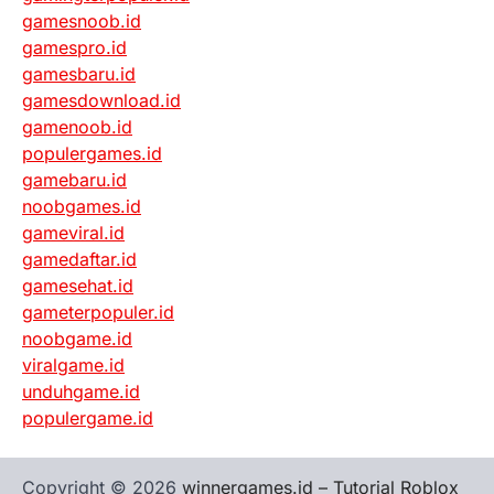
gamesnoob.id
gamespro.id
gamesbaru.id
gamesdownload.id
gamenoob.id
populergames.id
gamebaru.id
noobgames.id
gameviral.id
gamedaftar.id
gamesehat.id
gameterpopuler.id
noobgame.id
viralgame.id
unduhgame.id
populergame.id
Copyright © 2026
winnergames.id – Tutorial Roblox