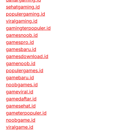
sehatgaming.id
populergaming.id
viralgaming.id
gamingterpopuler.id
gamesnoob.id
gamespro.id
gamesbaru.id
gamesdownload.id
gamenoob.id
populergames.id
gamebaru.id
noobgames.id
gameviral.id
gamedaftar.id
gamesehat.id
gameterpopuler.id
noobgame.id
viralgame.id