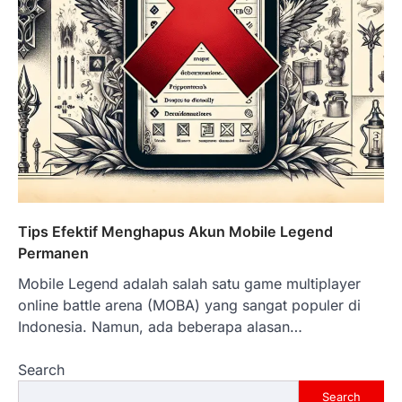
Tips Efektif Menghapus Akun Mobile Legend
Permanen
Mobile Legend adalah salah satu game multiplayer
online battle arena (MOBA) yang sangat populer di
Indonesia. Namun, ada beberapa alasan…
Search
Search