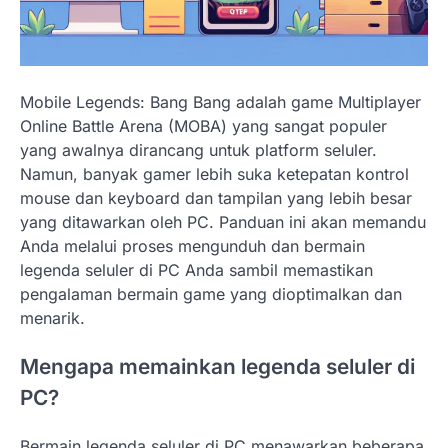
Mobile Legends: Bang Bang adalah game Multiplayer
Online Battle Arena (MOBA) yang sangat populer
yang awalnya dirancang untuk platform seluler.
Namun, banyak gamer lebih suka ketepatan kontrol
mouse dan keyboard dan tampilan yang lebih besar
yang ditawarkan oleh PC. Panduan ini akan memandu
Anda melalui proses mengunduh dan bermain
legenda seluler di PC Anda sambil memastikan
pengalaman bermain game yang dioptimalkan dan
menarik.
Mengapa memainkan legenda seluler di
PC?
Bermain legenda seluler di PC menawarkan beberapa