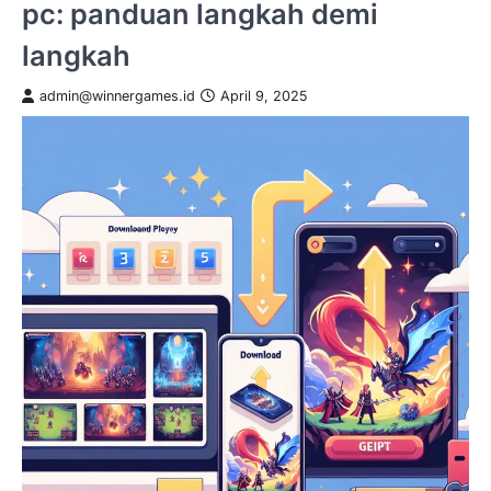
pc: panduan langkah demi
langkah
admin@winnergames.id
April 9, 2025