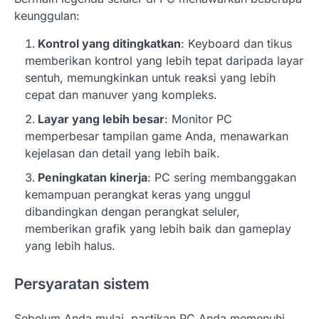
keunggulan:
Kontrol yang ditingkatkan
: Keyboard dan tikus
memberikan kontrol yang lebih tepat daripada layar
sentuh, memungkinkan untuk reaksi yang lebih
cepat dan manuver yang kompleks.
Layar yang lebih besar
: Monitor PC
memperbesar tampilan game Anda, menawarkan
kejelasan dan detail yang lebih baik.
Peningkatan kinerja
: PC sering membanggakan
kemampuan perangkat keras yang unggul
dibandingkan dengan perangkat seluler,
memberikan grafik yang lebih baik dan gameplay
yang lebih halus.
Persyaratan sistem
Sebelum Anda mulai, pastikan PC Anda memenuhi