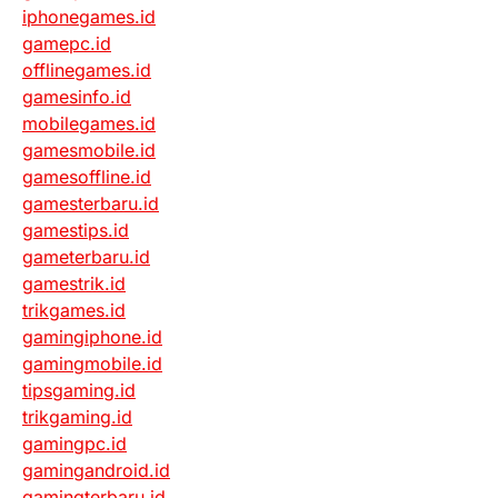
iphonegames.id
gamepc.id
offlinegames.id
gamesinfo.id
mobilegames.id
gamesmobile.id
gamesoffline.id
gamesterbaru.id
gamestips.id
gameterbaru.id
gamestrik.id
trikgames.id
gamingiphone.id
gamingmobile.id
tipsgaming.id
trikgaming.id
gamingpc.id
gamingandroid.id
gamingterbaru.id