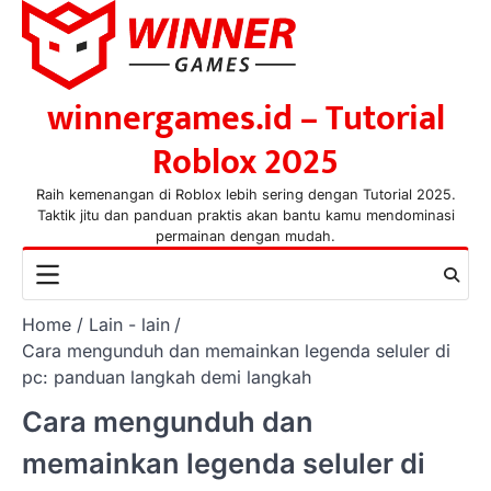
Skip
to
content
winnergames.id – Tutorial
Roblox 2025
Raih kemenangan di Roblox lebih sering dengan Tutorial 2025.
Taktik jitu dan panduan praktis akan bantu kamu mendominasi
permainan dengan mudah.
Home
Lain - lain
Cara mengunduh dan memainkan legenda seluler di
pc: panduan langkah demi langkah
Cara mengunduh dan
memainkan legenda seluler di