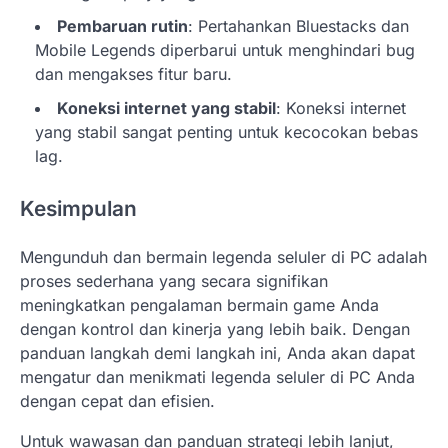
Pembaruan rutin
: Pertahankan Bluestacks dan
Mobile Legends diperbarui untuk menghindari bug
dan mengakses fitur baru.
Koneksi internet yang stabil
: Koneksi internet
yang stabil sangat penting untuk kecocokan bebas
lag.
Kesimpulan
Mengunduh dan bermain legenda seluler di PC adalah
proses sederhana yang secara signifikan
meningkatkan pengalaman bermain game Anda
dengan kontrol dan kinerja yang lebih baik. Dengan
panduan langkah demi langkah ini, Anda akan dapat
mengatur dan menikmati legenda seluler di PC Anda
dengan cepat dan efisien.
Untuk wawasan dan panduan strategi lebih lanjut,