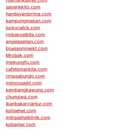
roemahkuliner.com
saoenkkito.com
handayaniprima.com
kampungmakan.com
luckycatck.com
rmbakoelkita.com
angelesehan.com
bluejasminejkt.com
Mrobak.com
miekungfu.com
cafetemankita.com
rmjasabundo.com
mimoosajkt.com
kembangkawung.com
chungiwa.com
ikanbakarcianjur.com
kpjisehat.com
mitrasehatklinik.com
kpbanjar.com