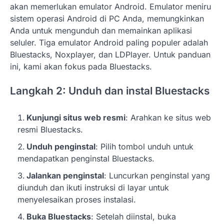
akan memerlukan emulator Android. Emulator meniru
sistem operasi Android di PC Anda, memungkinkan
Anda untuk mengunduh dan memainkan aplikasi
seluler. Tiga emulator Android paling populer adalah
Bluestacks, Noxplayer, dan LDPlayer. Untuk panduan
ini, kami akan fokus pada Bluestacks.
Langkah 2: Unduh dan instal Bluestacks
Kunjungi situs web resmi
: Arahkan ke situs web
resmi Bluestacks.
Unduh penginstal
: Pilih tombol unduh untuk
mendapatkan penginstal Bluestacks.
Jalankan penginstal
: Luncurkan penginstal yang
diunduh dan ikuti instruksi di layar untuk
menyelesaikan proses instalasi.
Buka Bluestacks
: Setelah diinstal, buka