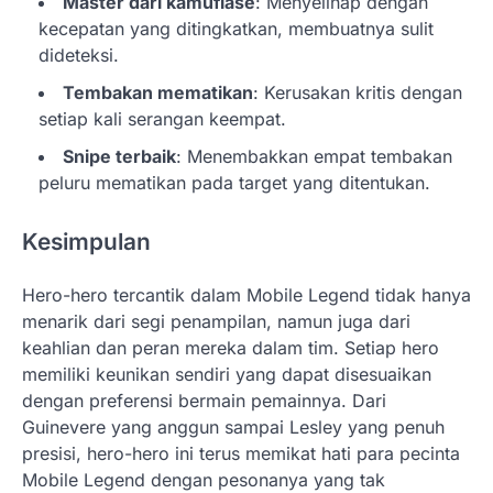
Master dari kamuflase
: Menyelinap dengan
kecepatan yang ditingkatkan, membuatnya sulit
dideteksi.
Tembakan mematikan
: Kerusakan kritis dengan
setiap kali serangan keempat.
Snipe terbaik
: Menembakkan empat tembakan
peluru mematikan pada target yang ditentukan.
Kesimpulan
Hero-hero tercantik dalam Mobile Legend tidak hanya
menarik dari segi penampilan, namun juga dari
keahlian dan peran mereka dalam tim. Setiap hero
memiliki keunikan sendiri yang dapat disesuaikan
dengan preferensi bermain pemainnya. Dari
Guinevere yang anggun sampai Lesley yang penuh
presisi, hero-hero ini terus memikat hati para pecinta
Mobile Legend dengan pesonanya yang tak