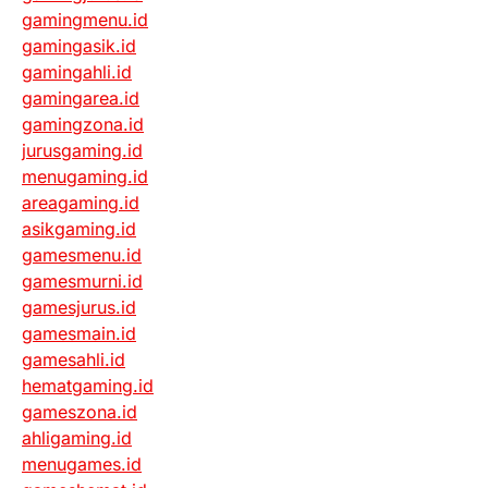
gamingmenu.id
gamingasik.id
gamingahli.id
gamingarea.id
gamingzona.id
jurusgaming.id
menugaming.id
areagaming.id
asikgaming.id
gamesmenu.id
gamesmurni.id
gamesjurus.id
gamesmain.id
gamesahli.id
hematgaming.id
gameszona.id
ahligaming.id
menugames.id