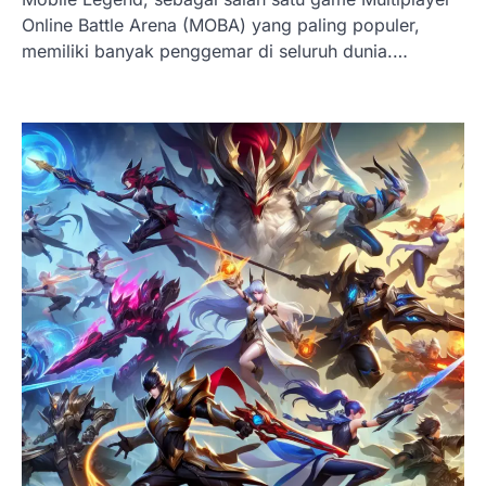
Online Battle Arena (MOBA) yang paling populer,
memiliki banyak penggemar di seluruh dunia.…