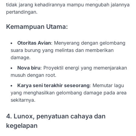
tidak jarang kehadirannya mampu mengubah jalannya
pertandingan.
Kemampuan Utama:
Otoritas Avian
: Menyerang dengan gelombang
suara burung yang melintas dan memberikan
damage.
Nova biru
: Proyektil energi yang memenjarakan
musuh dengan root.
Karya seni terakhir seseorang
: Memutar lagu
yang menghasilkan gelombang damage pada area
sekitarnya.
4. Lunox, penyatuan cahaya dan
kegelapan