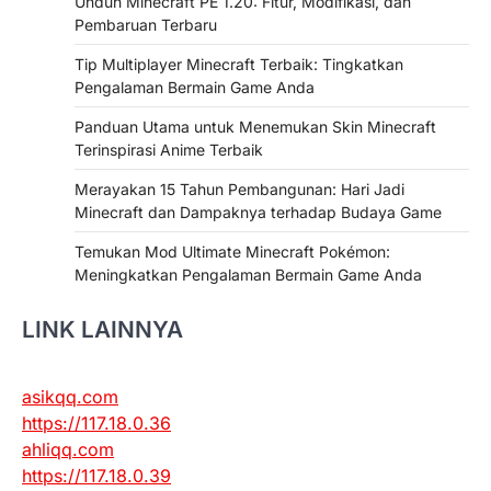
Unduh Minecraft PE 1.20: Fitur, Modifikasi, dan
Pembaruan Terbaru
Tip Multiplayer Minecraft Terbaik: Tingkatkan
Pengalaman Bermain Game Anda
Panduan Utama untuk Menemukan Skin Minecraft
Terinspirasi Anime Terbaik
Merayakan 15 Tahun Pembangunan: Hari Jadi
Minecraft dan Dampaknya terhadap Budaya Game
Temukan Mod Ultimate Minecraft Pokémon:
Meningkatkan Pengalaman Bermain Game Anda
LINK LAINNYA
asikqq.com
https://117.18.0.36
ahliqq.com
https://117.18.0.39