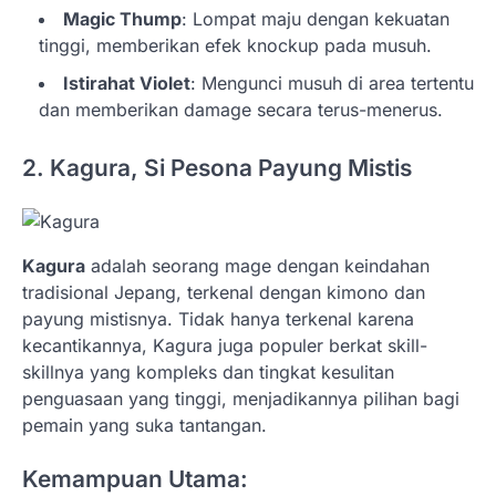
Magic Thump
: Lompat maju dengan kekuatan
tinggi, memberikan efek knockup pada musuh.
Istirahat Violet
: Mengunci musuh di area tertentu
dan memberikan damage secara terus-menerus.
2. Kagura, Si Pesona Payung Mistis
Kagura
adalah seorang mage dengan keindahan
tradisional Jepang, terkenal dengan kimono dan
payung mistisnya. Tidak hanya terkenal karena
kecantikannya, Kagura juga populer berkat skill-
skillnya yang kompleks dan tingkat kesulitan
penguasaan yang tinggi, menjadikannya pilihan bagi
pemain yang suka tantangan.
Kemampuan Utama: