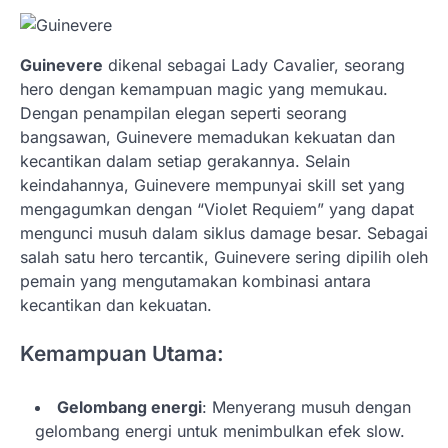
Guinevere
dikenal sebagai Lady Cavalier, seorang
hero dengan kemampuan magic yang memukau.
Dengan penampilan elegan seperti seorang
bangsawan, Guinevere memadukan kekuatan dan
kecantikan dalam setiap gerakannya. Selain
keindahannya, Guinevere mempunyai skill set yang
mengagumkan dengan “Violet Requiem” yang dapat
mengunci musuh dalam siklus damage besar. Sebagai
salah satu hero tercantik, Guinevere sering dipilih oleh
pemain yang mengutamakan kombinasi antara
kecantikan dan kekuatan.
Kemampuan Utama:
Gelombang energi
: Menyerang musuh dengan
gelombang energi untuk menimbulkan efek slow.