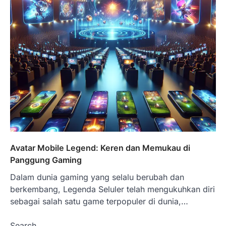
Avatar Mobile Legend: Keren dan Memukau di
Panggung Gaming
Dalam dunia gaming yang selalu berubah dan
berkembang, Legenda Seluler telah mengukuhkan diri
sebagai salah satu game terpopuler di dunia,…
Search