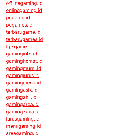
offlinegaming.id
onlinegaming.id
pcgame.id
pcgames.id
terbarugame.id
terbarugames.id
tipsgame.id
gaminginfo.id
gaminghemat.id
gamingmurni.id
gamingjurus.id
gamingmenu.id
gamingasik.id
gamingahli.id
gamingarea.id
gamingzona.id
jurusgaming.id
menugaming.id
areagaming.id