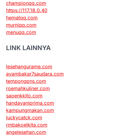
championqq.com
https://117.18.0.40
hematqq.com
murniqq.com
menuqq.com
LINK LAINNYA
lesehangurame.com
ayambakar7saudara.com
tempongpns.com
roemahkuliner.com
saoenkkito.com
handayaniprima.com
kampungmakan.com
luckycatck.com
rmbakoelkita.com
angelesehan.com