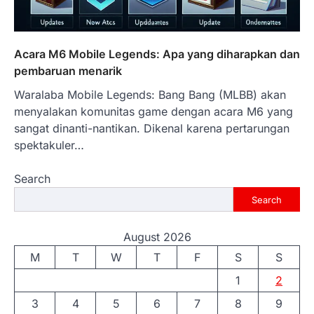
Acara M6 Mobile Legends: Apa yang diharapkan dan
pembaruan menarik
Waralaba Mobile Legends: Bang Bang (MLBB) akan
menyalakan komunitas game dengan acara M6 yang
sangat dinanti-nantikan. Dikenal karena pertarungan
spektakuler…
Search
Search
August 2026
M
T
W
T
F
S
S
1
2
3
4
5
6
7
8
9