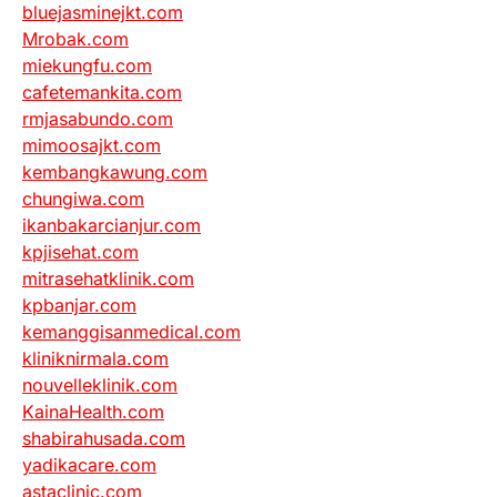
bluejasminejkt.com
Mrobak.com
miekungfu.com
cafetemankita.com
rmjasabundo.com
mimoosajkt.com
kembangkawung.com
chungiwa.com
ikanbakarcianjur.com
kpjisehat.com
mitrasehatklinik.com
kpbanjar.com
kemanggisanmedical.com
kliniknirmala.com
nouvelleklinik.com
KainaHealth.com
shabirahusada.com
yadikacare.com
astaclinic.com