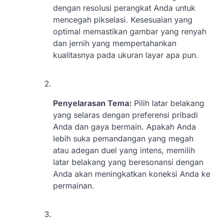
dengan resolusi perangkat Anda untuk
mencegah pikselasi. Kesesuaian yang
optimal memastikan gambar yang renyah
dan jernih yang mempertahankan
kualitasnya pada ukuran layar apa pun.
Penyelarasan Tema:
Pilih latar belakang
yang selaras dengan preferensi pribadi
Anda dan gaya bermain. Apakah Anda
lebih suka pemandangan yang megah
atau adegan duel yang intens, memilih
latar belakang yang beresonansi dengan
Anda akan meningkatkan koneksi Anda ke
permainan.