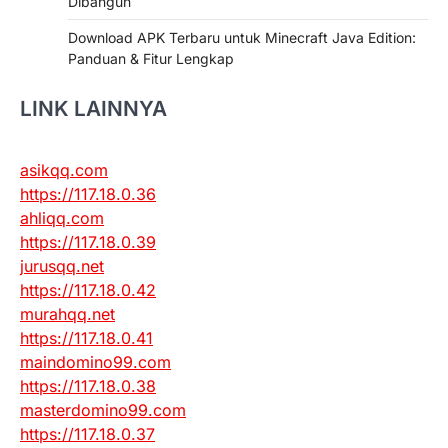
Dibangun
Download APK Terbaru untuk Minecraft Java Edition:
Panduan & Fitur Lengkap
LINK LAINNYA
asikqq.com
https://117.18.0.36
ahliqq.com
https://117.18.0.39
jurusqq.net
https://117.18.0.42
murahqq.net
https://117.18.0.41
maindomino99.com
https://117.18.0.38
masterdomino99.com
https://117.18.0.37