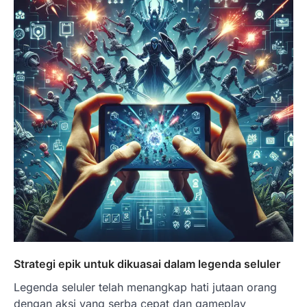
Strategi epik untuk dikuasai dalam legenda seluler
Legenda seluler telah menangkap hati jutaan orang
dengan aksi yang serba cepat dan gameplay