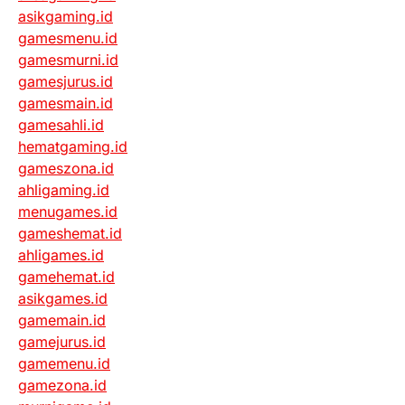
asikgaming.id
gamesmenu.id
gamesmurni.id
gamesjurus.id
gamesmain.id
gamesahli.id
hematgaming.id
gameszona.id
ahligaming.id
menugames.id
gameshemat.id
ahligames.id
gamehemat.id
asikgames.id
gamemain.id
gamejurus.id
gamemenu.id
gamezona.id