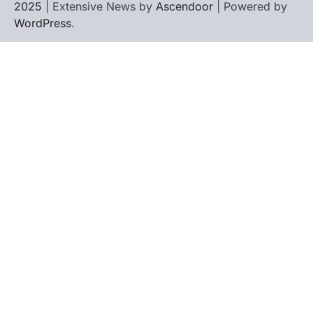
2025
| Extensive News by
Ascendoor
| Powered by
WordPress
.