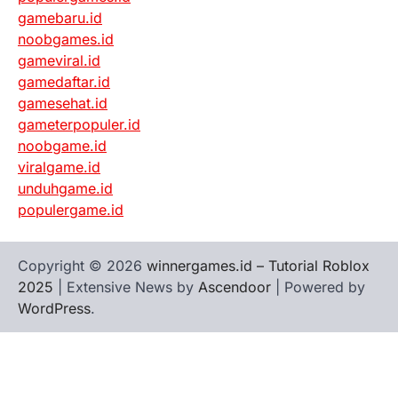
gamebaru.id
noobgames.id
gameviral.id
gamedaftar.id
gamesehat.id
gameterpopuler.id
noobgame.id
viralgame.id
unduhgame.id
populergame.id
Copyright © 2026
winnergames.id – Tutorial Roblox
2025
| Extensive News by
Ascendoor
| Powered by
WordPress
.