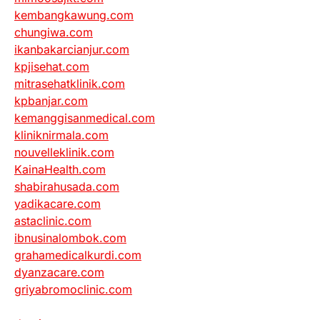
kembangkawung.com
chungiwa.com
ikanbakarcianjur.com
kpjisehat.com
mitrasehatklinik.com
kpbanjar.com
kemanggisanmedical.com
kliniknirmala.com
nouvelleklinik.com
KainaHealth.com
shabirahusada.com
yadikacare.com
astaclinic.com
ibnusinalombok.com
grahamedicalkurdi.com
dyanzacare.com
griyabromoclinic.com