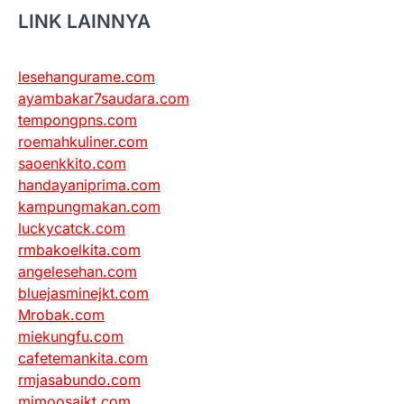
LINK LAINNYA
lesehangurame.com
ayambakar7saudara.com
tempongpns.com
roemahkuliner.com
saoenkkito.com
handayaniprima.com
kampungmakan.com
luckycatck.com
rmbakoelkita.com
angelesehan.com
bluejasminejkt.com
Mrobak.com
miekungfu.com
cafetemankita.com
rmjasabundo.com
mimoosajkt.com