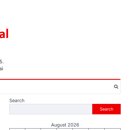
al
5.
si
Search
Search
August 2026