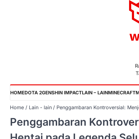
Skip
to
content
w
R
T
HOME
DOTA 2
GENSHIN IMPACT
LAIN – LAIN
MINECRAFT
M
Home
Lain - lain
Penggambaran Kontroversial: Menje
Penggambaran Kontrovers
Hentai pada Legenda Selu