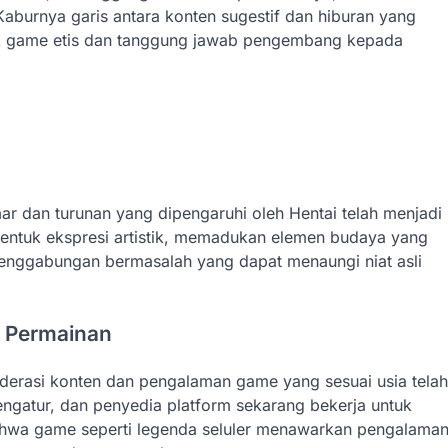
burnya garis antara konten sugestif dan hiburan yang
ik game etis dan tanggung jawab pengembang kepada
r dan turunan yang dipengaruhi oleh Hentai telah menjadi
bentuk ekspresi artistik, memadukan elemen budaya yang
 penggabungan bermasalah yang dapat menaungi niat asli
i Permainan
moderasi konten dan pengalaman game yang sesuai usia telah
gatur, dan penyedia platform sekarang bekerja untuk
hwa game seperti legenda seluler menawarkan pengalama