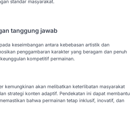
ngan standar masyarakat.
gan tanggung jawab
pada keseimbangan antara kebebasan artistik dan
omosikan penggambaran karakter yang beragam dan penuh
 keunggulan kompetitif permainan.
ler kemungkinan akan melibatkan keterlibatan masyarakat
dan strategi konten adaptif. Pendekatan ini dapat membantu
emastikan bahwa permainan tetap inklusif, inovatif, dan