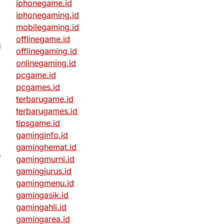
iphonegame.id
iphonegaming.id
mobilegaming.id
offlinegame.id
g
offlinegaming.id
onlinegaming.id
pcgame.id
pcgames.id
terbarugame.id
terbarugames.id
tipsgame.id
gaminginfo.id
gaminghemat.id
⟶
gamingmurni.id
gamingjurus.id
gamingmenu.id
gamingasik.id
gamingahli.id
gamingarea.id