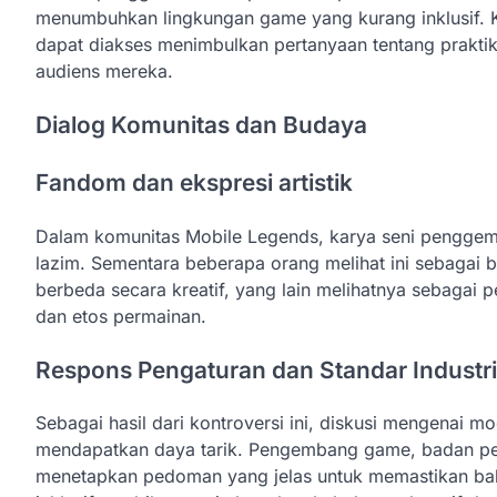
menumbuhkan lingkungan game yang kurang inklusif. Ka
dapat diakses menimbulkan pertanyaan tentang prakt
audiens mereka.
Dialog Komunitas dan Budaya
Fandom dan ekspresi artistik
Dalam komunitas Mobile Legends, karya seni penggema
lazim. Sementara beberapa orang melihat ini sebagai 
berbeda secara kreatif, yang lain melihatnya sebagai
dan etos permainan.
Respons Pengaturan dan Standar Industr
Sebagai hasil dari kontroversi ini, diskusi mengenai 
mendapatkan daya tarik. Pengembang game, badan pen
menetapkan pedoman yang jelas untuk memastikan ba