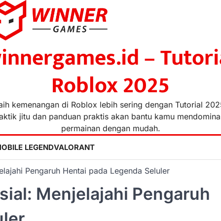
innergames.id – Tutori
Roblox 2025
aih kemenangan di Roblox lebih sering dengan Tutorial 202
aktik jitu dan panduan praktis akan bantu kamu mendomina
permainan dengan mudah.
OBILE LEGEND
VALORANT
lajahi Pengaruh Hentai pada Legenda Seluler
ial: Menjelajahi Pengaruh
ler