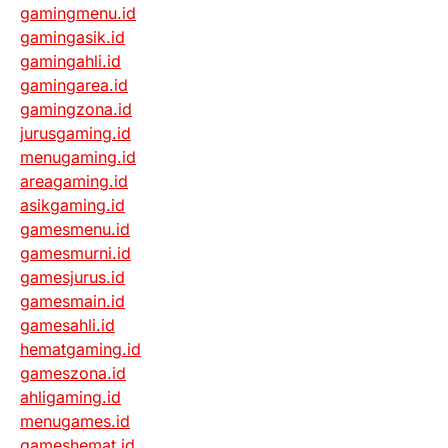
gamingmenu.id
gamingasik.id
gamingahli.id
gamingarea.id
gamingzona.id
jurusgaming.id
menugaming.id
areagaming.id
asikgaming.id
gamesmenu.id
gamesmurni.id
gamesjurus.id
gamesmain.id
gamesahli.id
hematgaming.id
gameszona.id
ahligaming.id
menugames.id
gameshemat.id