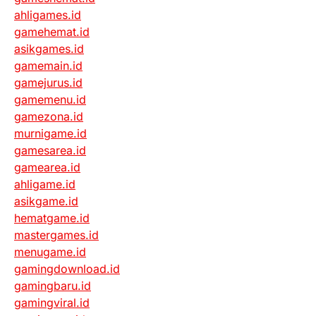
ahligames.id
gamehemat.id
asikgames.id
gamemain.id
gamejurus.id
gamemenu.id
gamezona.id
murnigame.id
gamesarea.id
gamearea.id
ahligame.id
asikgame.id
hematgame.id
mastergames.id
menugame.id
gamingdownload.id
gamingbaru.id
gamingviral.id