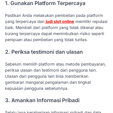
1. Gunakan Platform Terpercaya
Pastikan Anda melakukan pembelian pada platform
yang terpercaya dan
judi slot online
memiliki reputasi
baik. Membeli dari platform yang tidak dikenal atau
kurang terpercaya dapat menimbulkan risiko seperti
penipuan atau pembelian yang tidak tuntas.
2. Periksa testimoni dan ulasan
Sebelum memilih platform atau metode pembayaran,
periksa ulasan dan testimoni dari pengguna lain.
Ulasan dari pengguna lain bisa memberikan
gambaran mengenai pengalaman dan tingkat
kepuasan pengguna sebelumnya.
3. Amankan Informasi Pribadi
Selalu jaga kerahasiaan informasi pribadi dan data