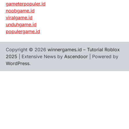
gameterpopuler.id
noobgame.id
viralgame.id
unduhgame.id
populergame.id
Copyright © 2026
winnergames.id – Tutorial Roblox
2025
| Extensive News by
Ascendoor
| Powered by
WordPress
.