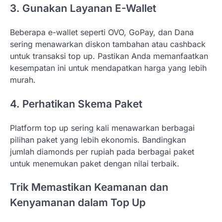
3. Gunakan Layanan E-Wallet
Beberapa e-wallet seperti OVO, GoPay, dan Dana
sering menawarkan diskon tambahan atau cashback
untuk transaksi top up. Pastikan Anda memanfaatkan
kesempatan ini untuk mendapatkan harga yang lebih
murah.
4. Perhatikan Skema Paket
Platform top up sering kali menawarkan berbagai
pilihan paket yang lebih ekonomis. Bandingkan
jumlah diamonds per rupiah pada berbagai paket
untuk menemukan paket dengan nilai terbaik.
Trik Memastikan Keamanan dan
Kenyamanan dalam Top Up