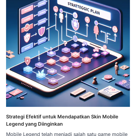
Strategi Efektif untuk Mendapatkan Skin Mobile
Legend yang Diinginkan
Mobile Legend telah menjadi salah satu game mobile