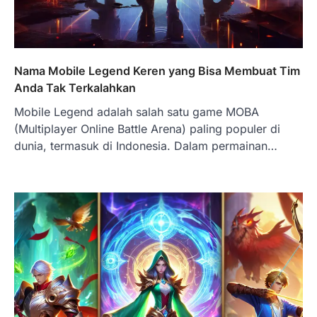
Nama Mobile Legend Keren yang Bisa Membuat Tim
Anda Tak Terkalahkan
Mobile Legend adalah salah satu game MOBA
(Multiplayer Online Battle Arena) paling populer di
dunia, termasuk di Indonesia. Dalam permainan…