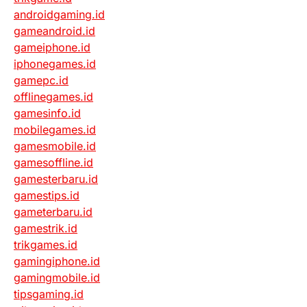
androidgaming.id
gameandroid.id
gameiphone.id
iphonegames.id
gamepc.id
offlinegames.id
gamesinfo.id
mobilegames.id
gamesmobile.id
gamesoffline.id
gamesterbaru.id
gamestips.id
gameterbaru.id
gamestrik.id
trikgames.id
gamingiphone.id
gamingmobile.id
tipsgaming.id