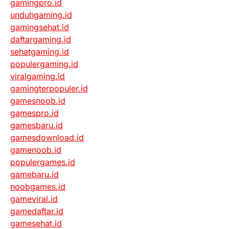
gamingpro.id
unduhgaming.id
gamingsehat.id
daftargaming.id
sehatgaming.id
populergaming.id
viralgaming.id
gamingterpopuler.id
gamesnoob.id
gamespro.id
gamesbaru.id
gamesdownload.id
gamenoob.id
populergames.id
gamebaru.id
noobgames.id
gameviral.id
gamedaftar.id
gamesehat.id