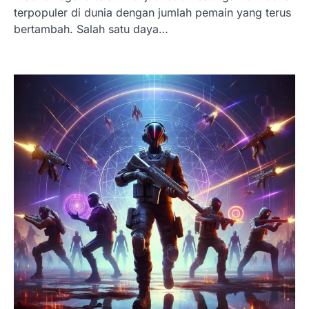
terpopuler di dunia dengan jumlah pemain yang terus
bertambah. Salah satu daya…