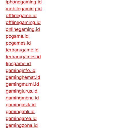
iphonegaming.id
mobilegaming.id
offlinegame.id
offlinegaming.id
onlinegaming.id
pcgame.id
pcgames.id
terbarugame.id
terbarugames.id
tipsgame.id
gaminginfo.id
gaminghemat.id
gamingmurni.id
gamingjurus.id
gamingmenu.id
gamingasik.id
gamingahli.id
gamingarea.id
gamingzona.id