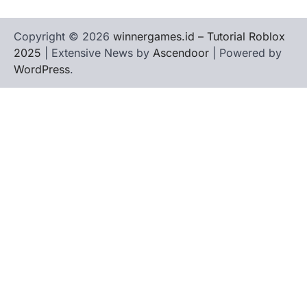
Copyright © 2026
winnergames.id – Tutorial Roblox
2025
| Extensive News by
Ascendoor
| Powered by
WordPress
.