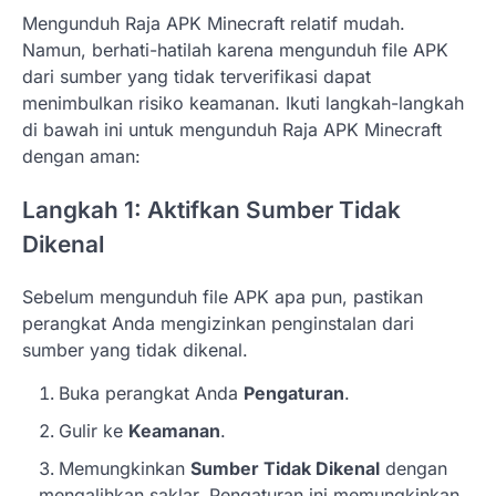
Mengunduh Raja APK Minecraft relatif mudah.
Namun, berhati-hatilah karena mengunduh file APK
dari sumber yang tidak terverifikasi dapat
menimbulkan risiko keamanan. Ikuti langkah-langkah
di bawah ini untuk mengunduh Raja APK Minecraft
dengan aman:
Langkah 1: Aktifkan Sumber Tidak
Dikenal
Sebelum mengunduh file APK apa pun, pastikan
perangkat Anda mengizinkan penginstalan dari
sumber yang tidak dikenal.
Buka perangkat Anda
Pengaturan
.
Gulir ke
Keamanan
.
Memungkinkan
Sumber Tidak Dikenal
dengan
mengalihkan saklar. Pengaturan ini memungkinkan