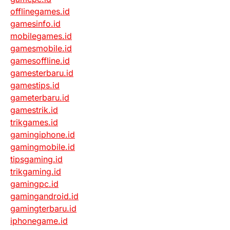
offlinegames.id
gamesinfo.id
mobilegames.id
gamesmobile.id
gamesoffline.id
gamesterbaru.id
gamestips.id
gameterbaru.id
gamestrik.id
trikgames.id
gamingiphone.id
gamingmobile.id
tipsgaming.id
trikgaming.id
gamingpc.id
gamingandroid.id
gamingterbaru.id
iphonegame.id