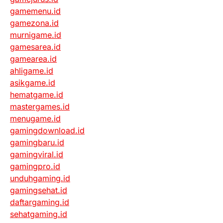
gamemenu.id
gamezona.id
murnigame.id
gamesarea.id
gamearea.id
ahligame.id
asikgame.id
hematgame.id
mastergames.id
menugame.id
gamingdownload.id
gamingbaru.id
gamingviral.id
gamingpro.id
unduhgaming.id
gamingsehat.id
daftargaming.id
sehatgaming.id