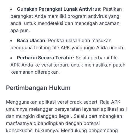
Gunakan Perangkat Lunak Antivirus
: Pastikan
perangkat Anda memiliki program antivirus yang
andal untuk mendeteksi dan mencegah ancaman
apa pun.
Baca Ulasan
: Periksa ulasan dan masukan
pengguna tentang file APK yang ingin Anda unduh.
Perbarui Secara Teratur
: Selalu perbarui file
APK Anda ke versi terbaru untuk memastikan patch
keamanan diterapkan.
Pertimbangan Hukum
Menggunakan aplikasi versi crack seperti Raja APK
umumnya melanggar persyaratan layanan aplikasi asli
dan mungkin dianggap ilegal. Selalu pertimbangkan
manfaatnya dibandingkan dengan potensi
konsekuensi hukumnya. Mendukung pengembang