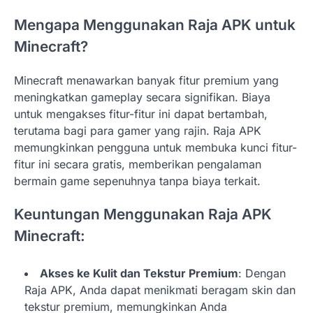
Mengapa Menggunakan Raja APK untuk
Minecraft?
Minecraft menawarkan banyak fitur premium yang
meningkatkan gameplay secara signifikan. Biaya
untuk mengakses fitur-fitur ini dapat bertambah,
terutama bagi para gamer yang rajin. Raja APK
memungkinkan pengguna untuk membuka kunci fitur-
fitur ini secara gratis, memberikan pengalaman
bermain game sepenuhnya tanpa biaya terkait.
Keuntungan Menggunakan Raja APK
Minecraft:
Akses ke Kulit dan Tekstur Premium
: Dengan
Raja APK, Anda dapat menikmati beragam skin dan
tekstur premium, memungkinkan Anda