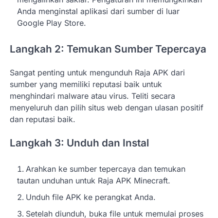
Anda menginstal aplikasi dari sumber di luar
Google Play Store.
Langkah 2: Temukan Sumber Tepercaya
Sangat penting untuk mengunduh Raja APK dari
sumber yang memiliki reputasi baik untuk
menghindari malware atau virus. Teliti secara
menyeluruh dan pilih situs web dengan ulasan positif
dan reputasi baik.
Langkah 3: Unduh dan Instal
Arahkan ke sumber tepercaya dan temukan
tautan unduhan untuk Raja APK Minecraft.
Unduh file APK ke perangkat Anda.
Setelah diunduh, buka file untuk memulai proses