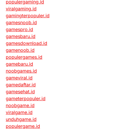
populergaming.id
viralgaming.id
gamingterpopuler.id
gamesnoob.id
gamespro.id
gamesbaru.id
gamesdownload.id
gamenoob.id
populergames.id
gamebaru.id
noobgames.id
gameviral.id
gamedaftar.id
gamesehat.id
gameterpopuler.id
noobgame.id
viralgame.id
unduhgame.id
populergame.id