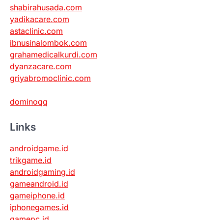
shabirahusada.com
yadikacare.com
astaclinic.com
ibnusinalombok.com
grahamedicalkurdi.com
dyanzacare.com
griyabromoclinic.com
dominoqq
Links
androidgame.id
trikgame.id
androidgaming.id
gameandroid.id
gameiphone.id
iphonegames.id
gamepc.id