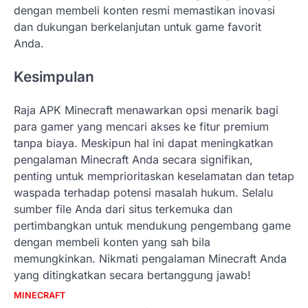
dengan membeli konten resmi memastikan inovasi
dan dukungan berkelanjutan untuk game favorit
Anda.
Kesimpulan
Raja APK Minecraft menawarkan opsi menarik bagi
para gamer yang mencari akses ke fitur premium
tanpa biaya. Meskipun hal ini dapat meningkatkan
pengalaman Minecraft Anda secara signifikan,
penting untuk memprioritaskan keselamatan dan tetap
waspada terhadap potensi masalah hukum. Selalu
sumber file Anda dari situs terkemuka dan
pertimbangkan untuk mendukung pengembang game
dengan membeli konten yang sah bila
memungkinkan. Nikmati pengalaman Minecraft Anda
yang ditingkatkan secara bertanggung jawab!
MINECRAFT