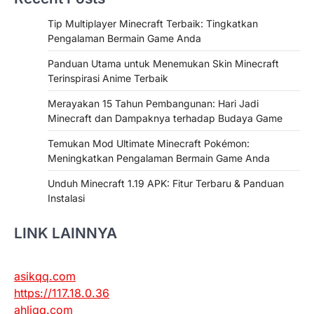
Tip Multiplayer Minecraft Terbaik: Tingkatkan
Pengalaman Bermain Game Anda
Panduan Utama untuk Menemukan Skin Minecraft
Terinspirasi Anime Terbaik
Merayakan 15 Tahun Pembangunan: Hari Jadi
Minecraft dan Dampaknya terhadap Budaya Game
Temukan Mod Ultimate Minecraft Pokémon:
Meningkatkan Pengalaman Bermain Game Anda
Unduh Minecraft 1.19 APK: Fitur Terbaru & Panduan
Instalasi
LINK LAINNYA
asikqq.com
https://117.18.0.36
ahliqq.com