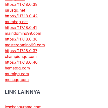
https://117.18.0.39
jurusqq.net
https://117.18.0.42
murahqq.net
https://117.18.0.41
maindomino99.com
https://117.18.0.38
masterdomino99.com
https://117.18.0.37
championqq.com
https://117.18.0.40
hematqq.com
murniqq.com
menuqq.com
LINK LAINNYA
lesehangurame.com