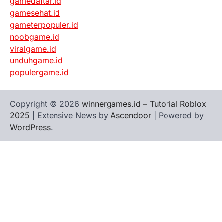
gamedaftar.id
gamesehat.id
gameterpopuler.id
noobgame.id
viralgame.id
unduhgame.id
populergame.id
Copyright © 2026
winnergames.id – Tutorial Roblox
2025
| Extensive News by
Ascendoor
| Powered by
WordPress
.