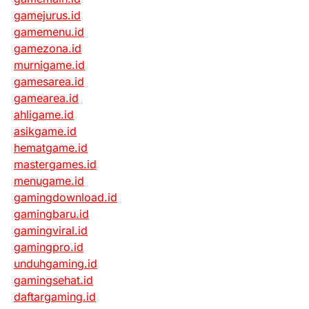
gamejurus.id
gamemenu.id
gamezona.id
murnigame.id
gamesarea.id
gamearea.id
ahligame.id
asikgame.id
hematgame.id
mastergames.id
menugame.id
gamingdownload.id
gamingbaru.id
gamingviral.id
gamingpro.id
unduhgaming.id
gamingsehat.id
daftargaming.id