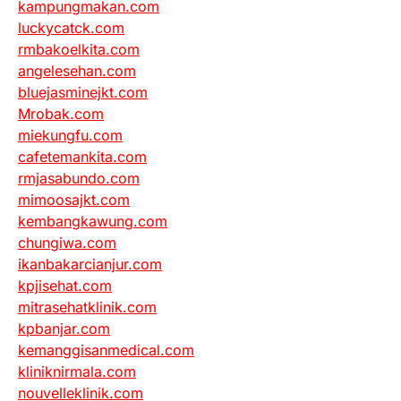
kampungmakan.com
luckycatck.com
rmbakoelkita.com
angelesehan.com
bluejasminejkt.com
Mrobak.com
miekungfu.com
cafetemankita.com
rmjasabundo.com
mimoosajkt.com
kembangkawung.com
chungiwa.com
ikanbakarcianjur.com
kpjisehat.com
mitrasehatklinik.com
kpbanjar.com
kemanggisanmedical.com
kliniknirmala.com
nouvelleklinik.com