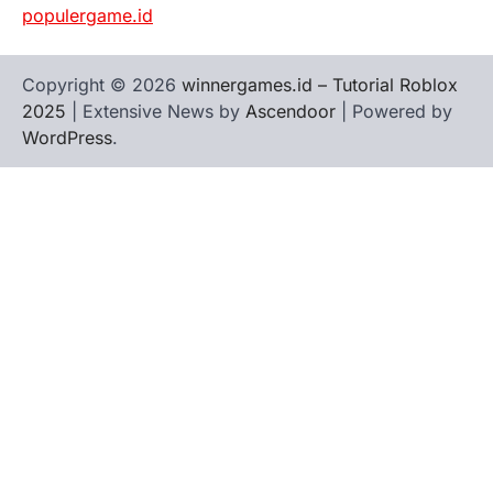
populergame.id
Copyright © 2026
winnergames.id – Tutorial Roblox
2025
| Extensive News by
Ascendoor
| Powered by
WordPress
.