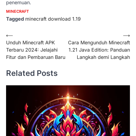
penemuan.
MINECRAFT
Tagged
minecraft download 1.19
Post
⟵
⟶
Unduh Minecraft APK
Cara Mengunduh Minecraft
navigation
Terbaru 2024: Jelajahi
1.21 Java Edition: Panduan
Fitur dan Pembaruan Baru
Langkah demi Langkah
Related Posts