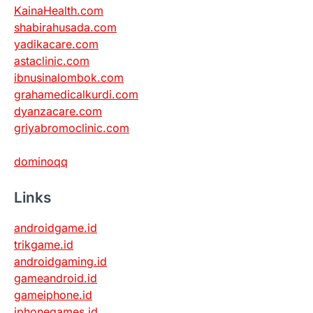
KainaHealth.com
shabirahusada.com
yadikacare.com
astaclinic.com
ibnusinalombok.com
grahamedicalkurdi.com
dyanzacare.com
griyabromoclinic.com
dominoqq
Links
androidgame.id
trikgame.id
androidgaming.id
gameandroid.id
gameiphone.id
iphonegames.id