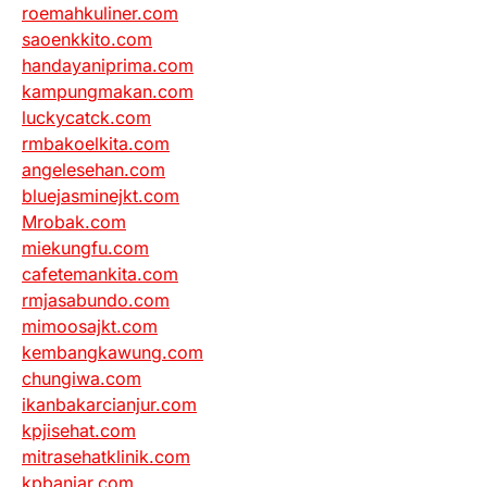
roemahkuliner.com
saoenkkito.com
handayaniprima.com
kampungmakan.com
luckycatck.com
rmbakoelkita.com
angelesehan.com
bluejasminejkt.com
Mrobak.com
miekungfu.com
cafetemankita.com
rmjasabundo.com
mimoosajkt.com
kembangkawung.com
chungiwa.com
ikanbakarcianjur.com
kpjisehat.com
mitrasehatklinik.com
kpbanjar.com