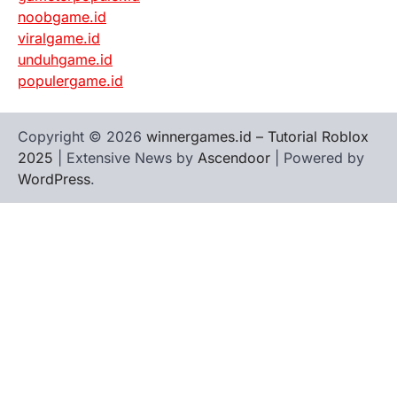
noobgame.id
viralgame.id
unduhgame.id
populergame.id
Copyright © 2026
winnergames.id – Tutorial Roblox
2025
| Extensive News by
Ascendoor
| Powered by
WordPress
.