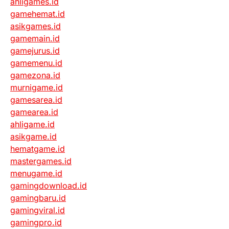
ahligames.id
gamehemat.id
asikgames.id
gamemain.id
gamejurus.id
gamemenu.id
gamezona.id
murnigame.id
gamesarea.id
gamearea.id
ahligame.id
asikgame.id
hematgame.id
mastergames.id
menugame.id
gamingdownload.id
gamingbaru.id
gamingviral.id
gamingpro.id