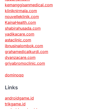
kemanggisanmedical.com
kliniknirmala.com
nouvelleklinik.com
KainaHealth.com
shabirahusada.com
yadikacare.com
astaclinic.com
ibnusinalombok.com
grahamedicalkurdi.com
dyanzacare.com
griyabromoclinic.com
dominoqq
Links
androidgame.id
trikgame.id