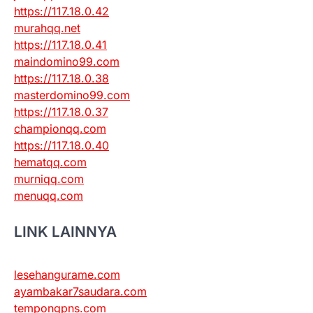
https://117.18.0.42
murahqq.net
https://117.18.0.41
maindomino99.com
https://117.18.0.38
masterdomino99.com
https://117.18.0.37
championqq.com
https://117.18.0.40
hematqq.com
murniqq.com
menuqq.com
LINK LAINNYA
lesehangurame.com
ayambakar7saudara.com
tempongpns.com