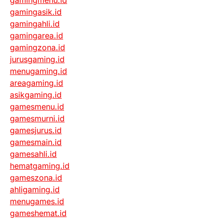
gamingmenu.id
gamingasik.id
gamingahli.id
gamingarea.id
gamingzona.id
jurusgaming.id
menugaming.id
areagaming.id
asikgaming.id
gamesmenu.id
gamesmurni.id
gamesjurus.id
gamesmain.id
gamesahli.id
hematgaming.id
gameszona.id
ahligaming.id
menugames.id
gameshemat.id