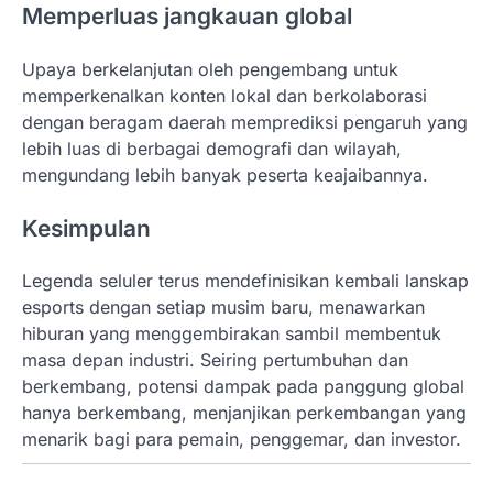
Memperluas jangkauan global
Upaya berkelanjutan oleh pengembang untuk
memperkenalkan konten lokal dan berkolaborasi
dengan beragam daerah memprediksi pengaruh yang
lebih luas di berbagai demografi dan wilayah,
mengundang lebih banyak peserta keajaibannya.
Kesimpulan
Legenda seluler terus mendefinisikan kembali lanskap
esports dengan setiap musim baru, menawarkan
hiburan yang menggembirakan sambil membentuk
masa depan industri. Seiring pertumbuhan dan
berkembang, potensi dampak pada panggung global
hanya berkembang, menjanjikan perkembangan yang
menarik bagi para pemain, penggemar, dan investor.