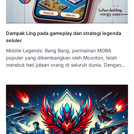
Dampak Ling pada gameplay dan strategi legenda
seluler
Mobile Legends: Bang Bang, permainan MOBA
populer yang dikembangkan oleh Moonton, telah
merebut hati jutaan orang di seluruh dunia. Dengan…