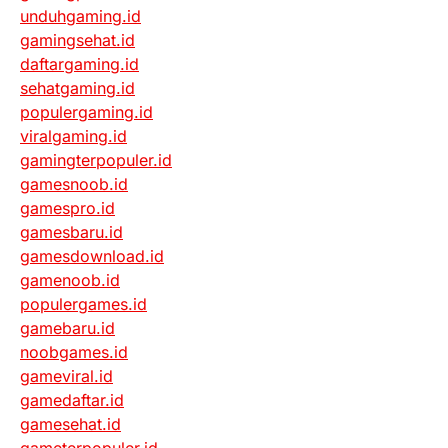
unduhgaming.id
gamingsehat.id
daftargaming.id
sehatgaming.id
populergaming.id
viralgaming.id
gamingterpopuler.id
gamesnoob.id
gamespro.id
gamesbaru.id
gamesdownload.id
gamenoob.id
populergames.id
gamebaru.id
noobgames.id
gameviral.id
gamedaftar.id
gamesehat.id