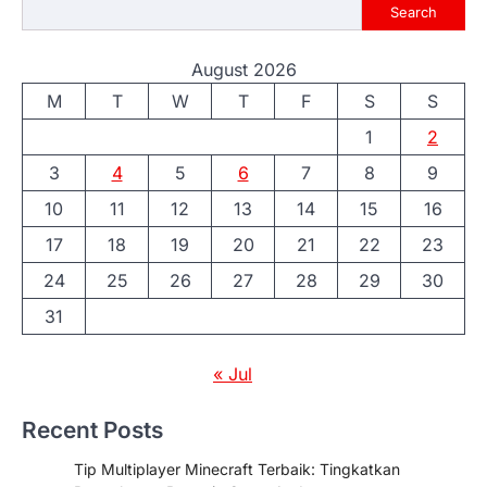
Search
August 2026
M
T
W
T
F
S
S
1
2
3
4
5
6
7
8
9
10
11
12
13
14
15
16
17
18
19
20
21
22
23
24
25
26
27
28
29
30
31
« Jul
Recent Posts
Tip Multiplayer Minecraft Terbaik: Tingkatkan