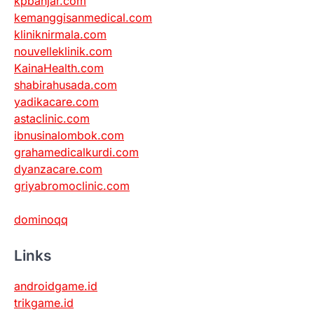
kpbanjar.com
kemanggisanmedical.com
kliniknirmala.com
nouvelleklinik.com
KainaHealth.com
shabirahusada.com
yadikacare.com
astaclinic.com
ibnusinalombok.com
grahamedicalkurdi.com
dyanzacare.com
griyabromoclinic.com
dominoqq
Links
androidgame.id
trikgame.id