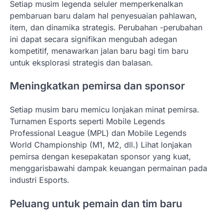
Setiap musim legenda seluler memperkenalkan
pembaruan baru dalam hal penyesuaian pahlawan,
item, dan dinamika strategis. Perubahan -perubahan
ini dapat secara signifikan mengubah adegan
kompetitif, menawarkan jalan baru bagi tim baru
untuk eksplorasi strategis dan balasan.
Meningkatkan pemirsa dan sponsor
Setiap musim baru memicu lonjakan minat pemirsa.
Turnamen Esports seperti Mobile Legends
Professional League (MPL) dan Mobile Legends
World Championship (M1, M2, dll.) Lihat lonjakan
pemirsa dengan kesepakatan sponsor yang kuat,
menggarisbawahi dampak keuangan permainan pada
industri Esports.
Peluang untuk pemain dan tim baru