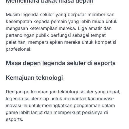
Memelihara bakat masa depan
Musim legenda seluler yang berputar memberikan
kesempatan kepada pemain yang lebih muda untuk
mengasah keterampilan mereka. Liga amatir dan
pertandingan publik berfungsi sebagai tempat
pelatihan, mempersiapkan mereka untuk kompetisi
profesional.
Masa depan legenda seluler di esports
Kemajuan teknologi
Dengan perkembangan teknologi seluler yang cepat,
legenda seluler siap untuk memanfaatkan inovasi-
inovasi ini untuk meningkatkan pengalaman dalam
game lebih lanjut dan memperkuat posisinya di
esports.