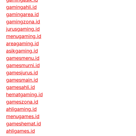
gamingahli.id
gamingarea.id
gamingzona.id
jurusgaming.id
menugaming.id
areagaming.id
asikgaming.id
gamesmenu.id
gamesmurni.id
gamesjurus.id
gamesmain.id
gamesahli.id
hematgaming.id
gameszona.id
ahligaming.id
menugames.id
gameshemat.id
ahligames.id