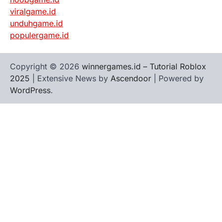
viralgame.id
unduhgame.id
populergame.id
Copyright © 2026
winnergames.id – Tutorial Roblox
2025
| Extensive News by
Ascendoor
| Powered by
WordPress
.