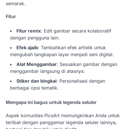
semarak.
Fitur
Fitur remix
: Edit gambar secara kolaboratif
dengan pengguna lain.
Efek ajaib
: Tambahkan efek artistik untuk
mengubah tangkapan layar menjadi seni digital.
Alat Menggambar
: Sesuaikan gambar dengan
menggambar langsung di atasnya.
Stiker dan bingkai
: Personalisasi dengan
berbagai opsi tematik.
Mengapa ini bagus untuk legenda seluler
Aspek komunitas PicsArt memungkinkan Anda untuk
terlibat dengan penggemar legenda seluler lainnya,