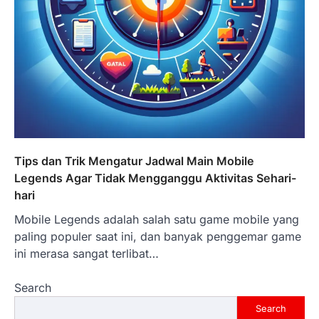
Tips dan Trik Mengatur Jadwal Main Mobile
Legends Agar Tidak Mengganggu Aktivitas Sehari-
hari
Mobile Legends adalah salah satu game mobile yang
paling populer saat ini, dan banyak penggemar game
ini merasa sangat terlibat…
Search
Search