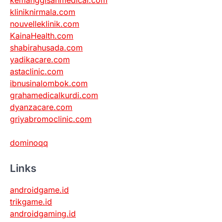
kliniknirmala.com
nouvelleklinik.com
KainaHealth.com
shabirahusada.com
yadikacare.com
astaclinic.com
ibnusinalombok.com
grahamedicalkurdi.com
dyanzacare.com
griyabromoclinic.com
dominoqq
Links
androidgame.id
trikgame.id
androidgaming.id