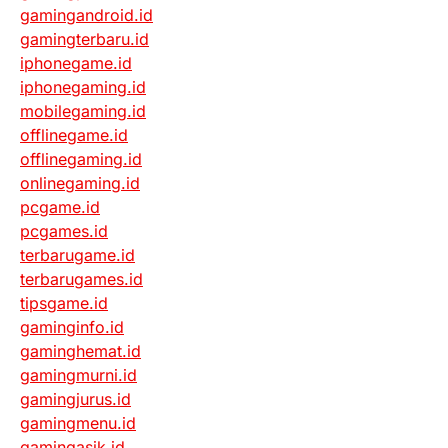
gamingandroid.id
gamingterbaru.id
iphonegame.id
iphonegaming.id
mobilegaming.id
offlinegame.id
offlinegaming.id
onlinegaming.id
pcgame.id
pcgames.id
terbarugame.id
terbarugames.id
tipsgame.id
gaminginfo.id
gaminghemat.id
gamingmurni.id
gamingjurus.id
gamingmenu.id
gamingasik.id