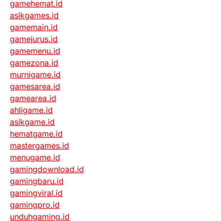
gamehemat.id
asikgames.id
gamemain.id
gamejurus.id
gamemenu.id
gamezona.id
murnigame.id
gamesarea.id
gamearea.id
ahligame.id
asikgame.id
hematgame.id
mastergames.id
menugame.id
gamingdownload.id
gamingbaru.id
gamingviral.id
gamingpro.id
unduhgaming.id