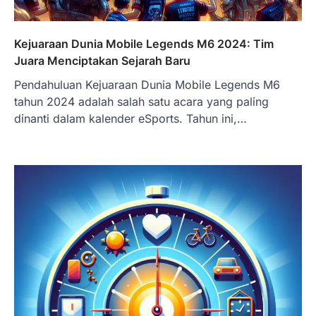
Kejuaraan Dunia Mobile Legends M6 2024: Tim
Juara Menciptakan Sejarah Baru
Pendahuluan Kejuaraan Dunia Mobile Legends M6
tahun 2024 adalah salah satu acara yang paling
dinanti dalam kalender eSports. Tahun ini,…