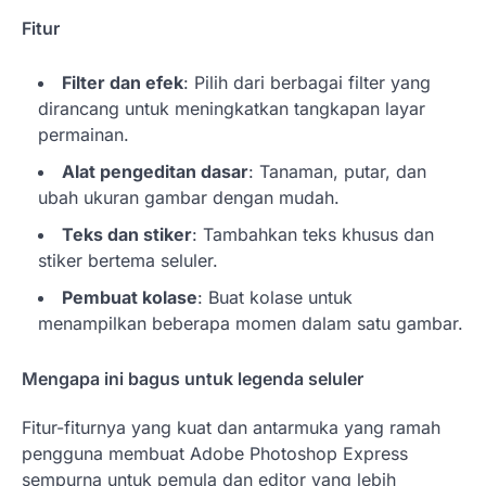
Fitur
Filter dan efek
: Pilih dari berbagai filter yang
dirancang untuk meningkatkan tangkapan layar
permainan.
Alat pengeditan dasar
: Tanaman, putar, dan
ubah ukuran gambar dengan mudah.
Teks dan stiker
: Tambahkan teks khusus dan
stiker bertema seluler.
Pembuat kolase
: Buat kolase untuk
menampilkan beberapa momen dalam satu gambar.
Mengapa ini bagus untuk legenda seluler
Fitur-fiturnya yang kuat dan antarmuka yang ramah
pengguna membuat Adobe Photoshop Express
sempurna untuk pemula dan editor yang lebih