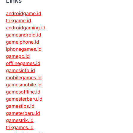
Links
androidgame.id
trikgame.id
androidgaming.id
gameandroid.id
gameiphone.id
iphonegames.id
gamepc.id
offlinegames.id
gamesinfo.id
mobilegames.id
gamesmobile.id
gamesoffline.id
gamesterbaru.id
gamestips.id
gameterbaru.id
gamestrik.id
trikgames.id