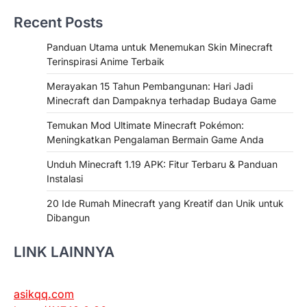
Recent Posts
Panduan Utama untuk Menemukan Skin Minecraft
Terinspirasi Anime Terbaik
Merayakan 15 Tahun Pembangunan: Hari Jadi
Minecraft dan Dampaknya terhadap Budaya Game
Temukan Mod Ultimate Minecraft Pokémon:
Meningkatkan Pengalaman Bermain Game Anda
Unduh Minecraft 1.19 APK: Fitur Terbaru & Panduan
Instalasi
20 Ide Rumah Minecraft yang Kreatif dan Unik untuk
Dibangun
LINK LAINNYA
asikqq.com