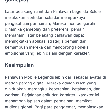
Latar belakang rumit dari Pahlawan Legenda Seluler
melakukan lebih dari sekadar memperkaya
pengetahuan permainan; Mereka mempengaruhi
dinamika gameplay dan preferensi pemain.
Memahami latar belakang pahlawan dapat
meningkatkan aplikasi strategis pemain dari
kemampuan mereka dan mendorong koneksi
emosional yang lebih dalam dengan karakter.
Kesimpulan
Pahlawan Mobile Legends lebih dari sekadar avatar di
medan perang digital; Mereka adalah kisah yang
dihidupkan, merangkul keberanian, ketahanan, dan
warisan. Perjalanan epik dari karakter -karakter ini
menambah lapisan dalam permainan, memikat
audiens global. Bagi para penggemar, membiasakan