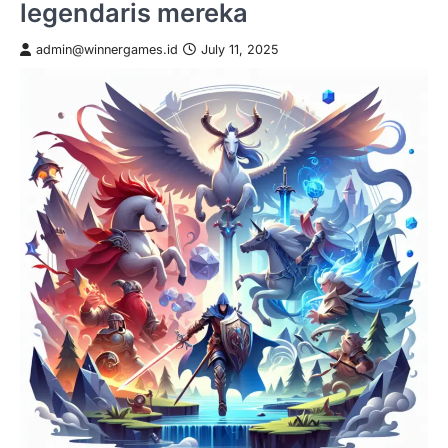
legendaris mereka
admin@winnergames.id
July 11, 2025