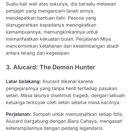
Suatu kali wali atas sukunya, dia bersatu melawan
penjajah yang mengancam tanah airnya,
mendapatkan bantuan ilahi. Pesona yang
dianugerahkan kepadanya meningkatkan
kemampuannya, memungkinkannya untuk
memanfaatkan kekuatan bulan. Perjalanan Miya
mencerminkan ketahanan dan keseimbangan abadi
antara terang dan kegelapan.
3. Alucard: The Demon Hunter
Latar belakang:
Alucard dikenal karena
pengejarannya yang tanpa henti terhadap pasukan
setan. Masa lalunya diselimuti tragedi, dengan sebuah
keluarga terkoyak oleh setan selama masa kecilnya.
Perjalanan:
Sumpah untuk memusnahkan setiap iblis,
Alucard bergabung dengan Biara Cahaya, mengasah
keterampilannya dengan pedang legendaris.