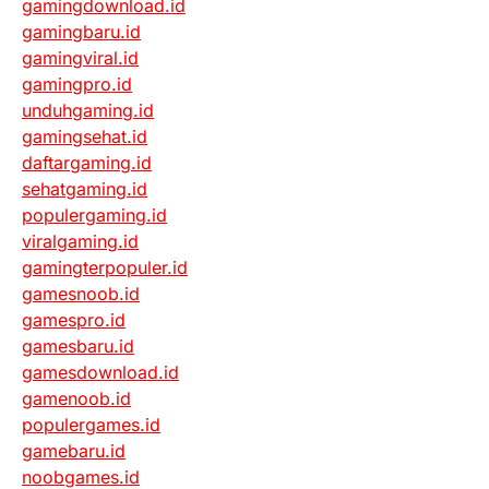
gamingdownload.id
gamingbaru.id
gamingviral.id
gamingpro.id
unduhgaming.id
gamingsehat.id
daftargaming.id
sehatgaming.id
populergaming.id
viralgaming.id
gamingterpopuler.id
gamesnoob.id
gamespro.id
gamesbaru.id
gamesdownload.id
gamenoob.id
populergames.id
gamebaru.id
noobgames.id