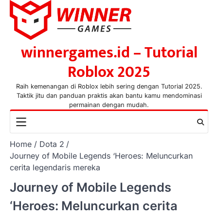
Skip
to
content
winnergames.id – Tutorial
Roblox 2025
Raih kemenangan di Roblox lebih sering dengan Tutorial 2025.
Taktik jitu dan panduan praktis akan bantu kamu mendominasi
permainan dengan mudah.
Home
Dota 2
Journey of Mobile Legends ‘Heroes: Meluncurkan
cerita legendaris mereka
Journey of Mobile Legends
‘Heroes: Meluncurkan cerita