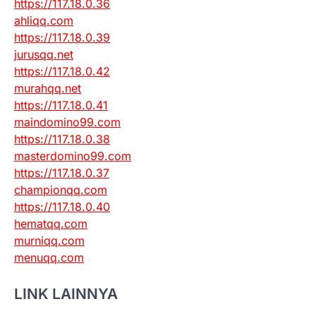
https://117.18.0.36
ahliqq.com
https://117.18.0.39
jurusqq.net
https://117.18.0.42
murahqq.net
https://117.18.0.41
maindomino99.com
https://117.18.0.38
masterdomino99.com
https://117.18.0.37
championqq.com
https://117.18.0.40
hematqq.com
murniqq.com
menuqq.com
LINK LAINNYA