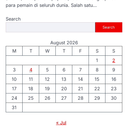
para pemain di seluruh dunia. Salah satu…
Search
Search
August 2026
M
T
W
T
F
S
S
1
2
3
4
5
6
7
8
9
10
11
12
13
14
15
16
17
18
19
20
21
22
23
24
25
26
27
28
29
30
31
« Jul