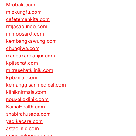
Mrobak.com
miekungfu.com
cafetemankita.com
rmjasabundo.com
mimoosajkt.com
kembangkawung.com
chungiwa.com
ikanbakarcianjur.com
kpjisehat.com
mitrasehatklinik.com
kpbanjar.com
kemanggisanmedical.com
kliniknirmala.com
nouvelleklinik.com
KainaHealth.com
shabirahusada.com
yadikacare.com
astaclinic.com
ibnusinalombok.com