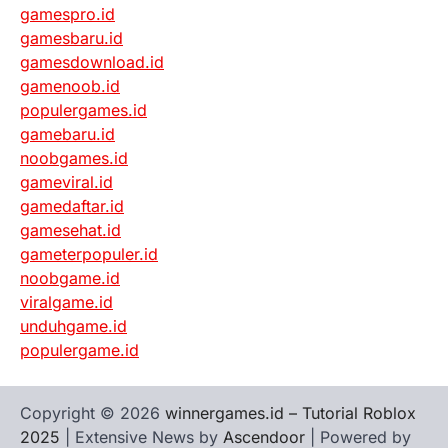
gamespro.id
gamesbaru.id
gamesdownload.id
gamenoob.id
populergames.id
gamebaru.id
noobgames.id
gameviral.id
gamedaftar.id
gamesehat.id
gameterpopuler.id
noobgame.id
viralgame.id
unduhgame.id
populergame.id
Copyright © 2026
winnergames.id – Tutorial Roblox
2025
| Extensive News by
Ascendoor
| Powered by