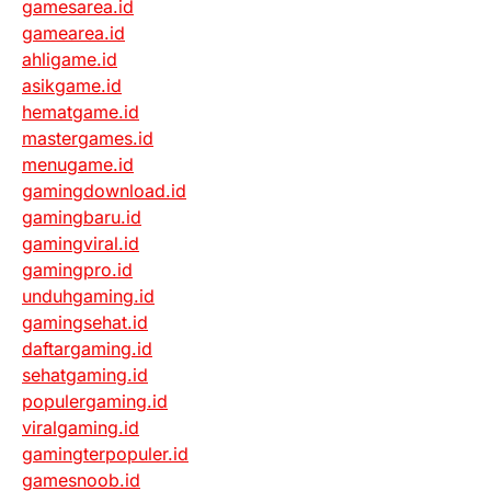
gamesarea.id
gamearea.id
ahligame.id
asikgame.id
hematgame.id
mastergames.id
menugame.id
gamingdownload.id
gamingbaru.id
gamingviral.id
gamingpro.id
unduhgaming.id
gamingsehat.id
daftargaming.id
sehatgaming.id
populergaming.id
viralgaming.id
gamingterpopuler.id
gamesnoob.id