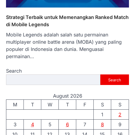
Strategi Terbaik untuk Memenangkan Ranked Match
di Mobile Legends
Mobile Legends adalah salah satu permainan
multiplayer online battle arena (MOBA) yang paling
populer di Indonesia dan dunia. Menguasai
permainan…
Search
Search
August 2026
M
T
W
T
F
S
S
1
2
3
4
5
6
7
8
9
10
11
12
13
14
15
16