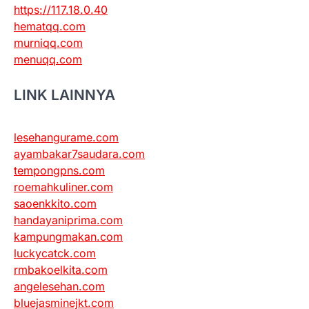
https://117.18.0.40
hematqq.com
murniqq.com
menuqq.com
LINK LAINNYA
lesehangurame.com
ayambakar7saudara.com
tempongpns.com
roemahkuliner.com
saoenkkito.com
handayaniprima.com
kampungmakan.com
luckycatck.com
rmbakoelkita.com
angelesehan.com
bluejasminejkt.com