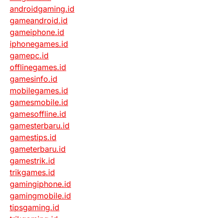
androidgaming.id
gameandroid.id
gameiphone.id
iphonegames.id
gamepc.id
offlinegames.id
gamesinfo.id
mobilegames.id
gamesmobile.id
gamesoffline.id
gamesterbaru.id
gamestips.id
gameterbaru.id
gamestrik.id
trikgames.id
gamingiphone.id
gamingmobile.id
tipsgaming.id