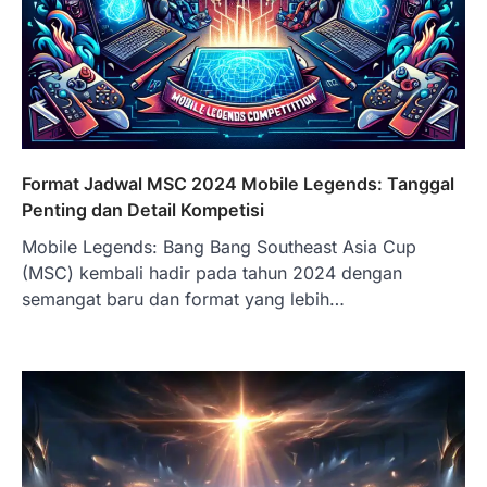
Format Jadwal MSC 2024 Mobile Legends: Tanggal
Penting dan Detail Kompetisi
Mobile Legends: Bang Bang Southeast Asia Cup
(MSC) kembali hadir pada tahun 2024 dengan
semangat baru dan format yang lebih…