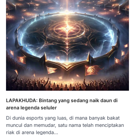
LAPAKHUDA: Bintang yang sedang naik daun di
arena legenda seluler
Di dunia esports yang luas, di mana banyak bakat
muncul dan memudar, satu nama telah menciptakan
riak di arena legenda…