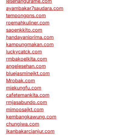
lesehangurame.com
ayambakar7saudara.com
tempongpns.com
roemahkuliner.com
saoenkkito.com
handayaniprima.com
kampungmakan.com
luckycatck.com
rmbakoelkita.com
angelesehan.com
bluejasminejkt.com
Mrobak.com
miekungfu.com
cafetemankita.com
rmjasabundo.com
mimoosajkt.com
kembangkawung.com
chungiwa.com
ikanbakarcianjur.com