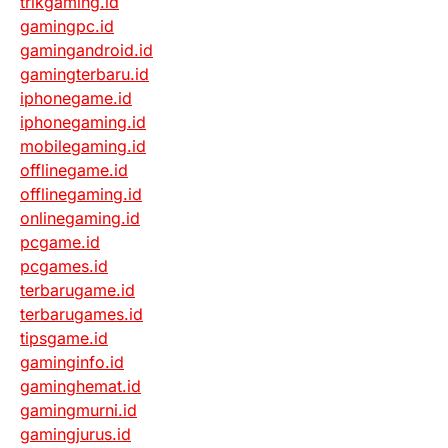
trikgaming.id
gamingpc.id
gamingandroid.id
gamingterbaru.id
iphonegame.id
iphonegaming.id
mobilegaming.id
offlinegame.id
offlinegaming.id
onlinegaming.id
pcgame.id
pcgames.id
terbarugame.id
terbarugames.id
tipsgame.id
gaminginfo.id
gaminghemat.id
gamingmurni.id
gamingjurus.id