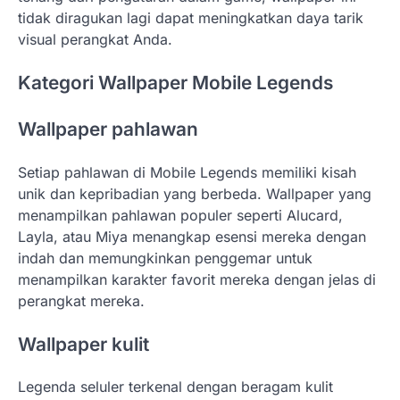
tidak diragukan lagi dapat meningkatkan daya tarik
visual perangkat Anda.
Kategori Wallpaper Mobile Legends
Wallpaper pahlawan
Setiap pahlawan di Mobile Legends memiliki kisah
unik dan kepribadian yang berbeda. Wallpaper yang
menampilkan pahlawan populer seperti Alucard,
Layla, atau Miya menangkap esensi mereka dengan
indah dan memungkinkan penggemar untuk
menampilkan karakter favorit mereka dengan jelas di
perangkat mereka.
Wallpaper kulit
Legenda seluler terkenal dengan beragam kulit