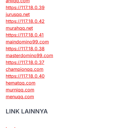
ahliqq.com
https://117.18.0.39
jurusqq.net
https://117.18.0.42
murahqq.net
https://117.18.0.41
maindomino99.com
https://117.18.0.38
masterdomino99.com
https://117.18.0.37
championqq.com
https://117.18.0.40
hematqq.com
murniqq.com
menuqq.com
LINK LAINNYA