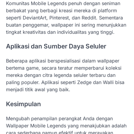
Komunitas Mobile Legends penuh dengan seniman
berbakat yang berbagi kreasi mereka di platform
seperti DeviantArt, Pinterest, dan Reddit. Sementara
buatan penggemar, wallpaper ini sering menunjukkan
tingkat kreativitas dan individualitas yang tinggi.
Aplikasi dan Sumber Daya Seluler
Beberapa aplikasi berspesialisasi dalam wallpaper
bertema game, secara teratur memperbarui koleksi
mereka dengan citra legenda seluler terbaru dan
paling populer. Aplikasi seperti Zedge dan Walli bisa
menjadi titik awal yang baik.
Kesimpulan
Mengubah penampilan perangkat Anda dengan
Wallpaper Mobile Legends yang menakjubkan adalah
cara sederhana namun efektif untuk merayakan